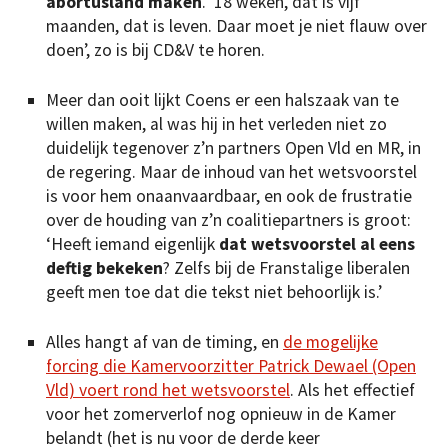
abortusland maken
. ’18 weken, dat is vijf
maanden, dat is leven. Daar moet je niet flauw over
doen’, zo is bij CD&V te horen.
Meer dan ooit lijkt Coens er een halszaak van te
willen maken, al was hij in het verleden niet zo
duidelijk tegenover z’n partners Open Vld en MR, in
de regering. Maar de inhoud van het wetsvoorstel
is voor hem onaanvaardbaar, en ook de frustratie
over de houding van z’n coalitiepartners is groot:
‘Heeft iemand eigenlijk
dat wetsvoorstel al eens
deftig bekeken
? Zelfs bij de Franstalige liberalen
geeft men toe dat die tekst niet behoorlijk is.’
Alles hangt af van de timing, en
de mogelijke
forcing die Kamervoorzitter Patrick Dewael (Open
Vld) voert rond het wetsvoorstel
. Als het effectief
voor het zomerverlof nog opnieuw in de Kamer
belandt (het is nu voor de derde keer