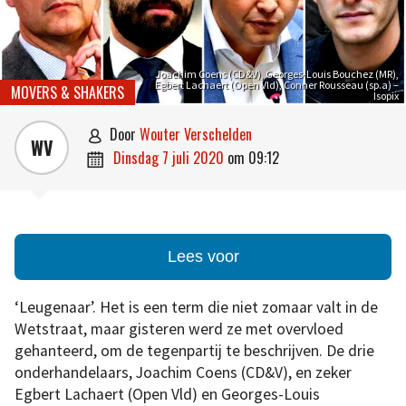
Joachim Coens (CD&V), Georges-Louis Bouchez (MR),
Egbert Lachaert (Open Vld), Conner Rousseau (sp.a) –
MOVERS & SHAKERS
Isopix
door
Wouter Verschelden

WV
dinsdag 7 juli 2020
om
09:12

Lees voor
‘Leugenaar’. Het is een term die niet zomaar valt in de
Wetstraat, maar gisteren werd ze met overvloed
gehanteerd, om de tegenpartij te beschrijven. De drie
onderhandelaars, Joachim Coens (CD&V), en zeker
Egbert Lachaert (Open Vld) en Georges-Louis