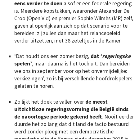
eens verder te doen
alsof er een federale regering
is. Meerdere kopstukken, waaronder Alexander De
Croo (Open Vld) en premier Sophie Wilmès (MR) zelf,
gaven al openlijk aan zich op dat scenario voor te
bereiden: zij zullen dan maar het relancebeleid
verder uitzetten, met 38 zeteltjes in de Kamer.
‘Dat houdt ons een zomer bezig,
dat ‘
regeringske
spelen’
, maar daarna is het toch uit. Dan bereiden
we ons in september voor op het onvermijdelijke:
verkiezingen’, zo is bij verschillende hoofdrolspelers
gelaten te horen.
Zo lijkt het doek te vallen over
de meest
uitzichtloze regeringsvorming die België sinds
de naoorlogse periode gekend heeft
. Nooit eerder
duurde het zo lang dat dit land de facto bestuurd
werd zonder ploeg met een democratische
meerderheid in de Kamer, sinds december 2018 is