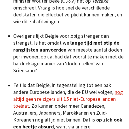
minister Wouter Beke (CD&V) het op
Terzake
omschreef. Vraag is hoe snel de verschillende
deelstaten die effectief verplicht kunnen maken, en
wie dit zal afdwingen.
Overigens lijkt België voorlopig strenger dan
strengst. Is het omdat we
lange tijd met stip de
ranglijsten aanvoerden
van meeste aantal doden
per inwoner, ook al had dat vooral te maken met de
hardnekkige manier van ‘doden tellen’ van
Sciensano?
Feit is dat België, in tegenstelling tot een pak
andere Europese landen, die de EU wel volgen,
nog
altijd geen reizigers uit 15 niet-Europese landen
toelaat
. Zo kunnen onder meer Canadezen,
Australiërs, Japanners, Marokkanen en Zuid-
Koreanen nog altijd niet binnen. Dat is
op zich ook
een beetje absurd
, want via andere