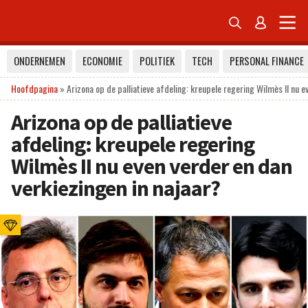


ONDERNEMEN
ECONOMIE
POLITIEK
TECH
PERSONAL FINANCE
Hoofdpagina
»
Arizona op de palliatieve afdeling: kreupele regering Wilmès II nu e
Arizona op de palliatieve
afdeling: kreupele regering
Wilmès II nu even verder en dan
verkiezingen in najaar?