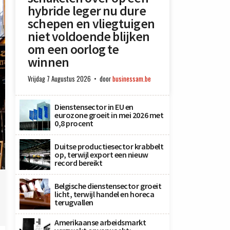
hybride leger nu dure
schepen en vliegtuigen
niet voldoende blijken
om een oorlog te
winnen
Vrijdag 7 Augustus 2026
door
businessam.be
Dienstensector in EU en
eurozone groeit in mei 2026 met
0,8 procent
Duitse productiesector krabbelt
op, terwijl export een nieuw
record bereikt
Belgische dienstensector groeit
licht, terwijl handel en horeca
terugvallen
Amerikaanse arbeidsmarkt