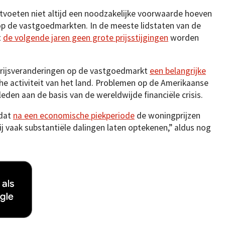
estvoeten niet altijd een noodzakelijke voorwaarde hoeven
n op de vastgoedmarkten. In de meeste lidstaten van de
t
de volgende jaren geen grote prijsstijgingen
worden
prijsveranderingen op de vastgoedmarkt
een belangrijke
e activiteit van het land. Problemen op de Amerikaanse
eden aan de basis van de wereldwijde financiële crisis.
 dat
na een economische piekperiode
de woningprijzen
ij vaak substantiële dalingen laten optekenen,” aldus nog