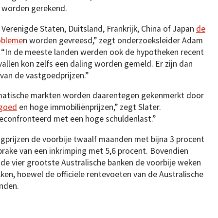
worden gerekend.
erenigde Staten, Duitsland, Frankrijk, China of Japan
de
obleme
n worden gevreesd,” zegt onderzoeksleider Adam
. “In de meeste landen werden ook de hypotheken recent
vallen kon zelfs een daling worden gemeld. Er zijn dan
van de vastgoedprijzen.”
ematische markten worden daarentegen gekenmerkt door
tgoed
en hoge immobiliënprijzen,” zegt Slater.
confronteerd met een hoge schuldenlast.”
gprijzen de voorbije twaalf maanden met bijna 3 procent
sprake van een inkrimping met 5,6 procent. Bovendien
de vier grootste Australische banken de voorbije weken
n, hoewel de officiële rentevoeten van de Australische
onden.