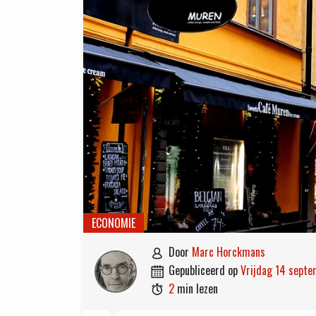
ECONOMIE
door
Marc Horckmans

gepubliceerd op
vrijdag 14 sept

2
min lezen
