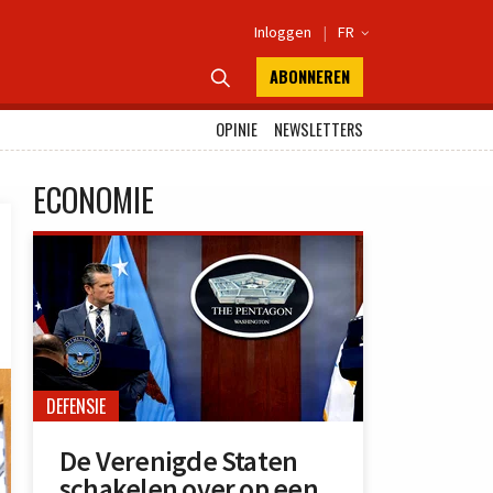
Inloggen
|
FR

ABONNEREN

OPINIE
NEWSLETTERS
ECONOMIE
DEFENSIE
De Verenigde Staten
schakelen over op een