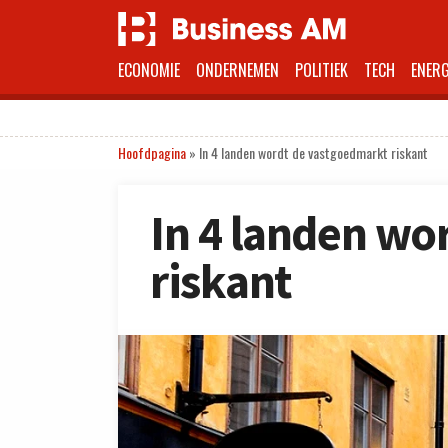
ECONOMIE
ONDERNEMEN
POLITIEK
TECH
ENERG
Hoofdpagina
»
In 4 landen wordt de vastgoedmarkt riskant
In 4 landen wo
riskant