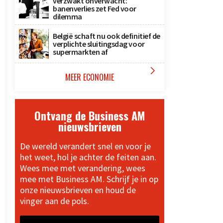
verzwakt onverwacht:
banenverlies zet Fed voor
dilemma
België schaft nu ook definitief de
verplichte sluitingsdag voor
supermarkten af

MEER ECONOMIE
Ontvang de Business AM
nieuwsbrieven
De wereld verandert snel en voor je
het weet, hol je achter de feiten aan.
Wees mee met verandering, wees
mee met Business AM. Schrijf je in op
onze nieuwsbrieven en houd de
vinger aan de pols.