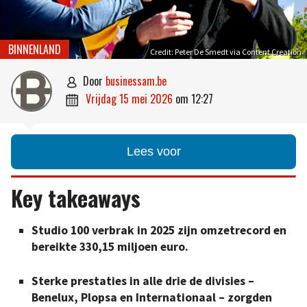
BINNENLAND
Credit: Peter De Smedt via Content Creation
door
businessam.be

vrijdag 15 mei 2026
om
12:27

Lees voor
Key takeaways
Studio 100 verbrak in 2025 zijn omzetrecord en
bereikte 330,15 miljoen euro.
Sterke prestaties in alle drie de divisies –
Benelux, Plopsa en Internationaal – zorgden