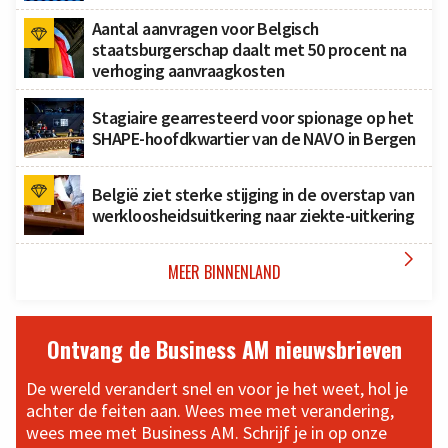
Aantal aanvragen voor Belgisch
staatsburgerschap daalt met 50 procent na
verhoging aanvraagkosten
Stagiaire gearresteerd voor spionage op het
SHAPE-hoofdkwartier van de NAVO in Bergen
België ziet sterke stijging in de overstap van
werkloosheidsuitkering naar ziekte-uitkering

MEER BINNENLAND
Ontvang de Business AM nieuwsbrieven
De wereld verandert snel en voor je het weet, hol je
achter de feiten aan. Wees mee met verandering,
wees mee met Business AM. Schrijf je in op onze