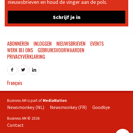
nieuwsbrieven en houd de vinger aan de pols.
Schrijf je in
ABONNEREN
INLOGGEN
NIEUWSBRIEVEN
EVENTS
WERK BIJ ONS
GEBRUIKSVOORWAARDEN
PRIVACYVERKLARING
Français
Business AM is part of
MediaNation
Newsmonkey (NL)
Newsmonkey (FR)
Goodbye
Business AM © 2026
Contact