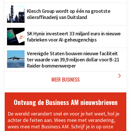
Klesch Group wordt op één na grootste
olieraffinaderij van Duitsland
SK Hynix investeert 33 miljard euro in nieuwe
fabrieken voor AI-geheugenchips
Verenigde Staten bouwen nieuwe faciliteit
ter waarde van 39,9 miljoen dollar voor B-21
Raider-bommenwerper

MEER BUSINESS
Ontvang de Business AM nieuwsbrieven
De wereld verandert snel en voor je het weet, hol je
achter de feiten aan. Wees mee met verandering,
wees mee met Business AM. Schrijf je in op onze