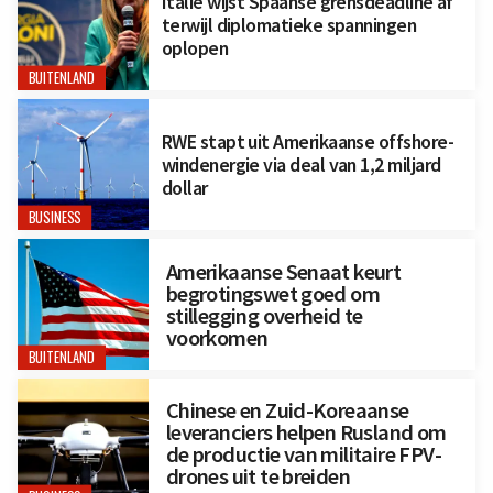
Italië wijst Spaanse grensdeadline af
terwijl diplomatieke spanningen
oplopen
BUITENLAND
RWE stapt uit Amerikaanse offshore-
windenergie via deal van 1,2 miljard
dollar
BUSINESS
Amerikaanse Senaat keurt
begrotingswet goed om
stillegging overheid te
voorkomen
BUITENLAND
Chinese en Zuid-Koreaanse
leveranciers helpen Rusland om
de productie van militaire FPV-
drones uit te breiden