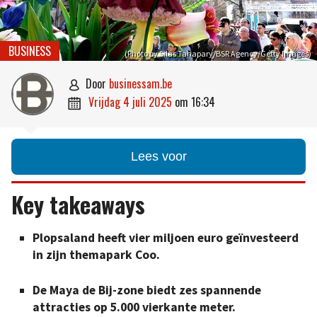
BUSINESS
(Photo by Silas Tahapary/BSR Agency/Getty Images)
door
businessam.be

vrijdag 4 juli 2025
om
16:34

Lees voor
Key takeaways
Plopsaland heeft vier miljoen euro geïnvesteerd
in zijn themapark Coo.
De Maya de Bij-zone biedt zes spannende
attracties op 5.000 vierkante meter.