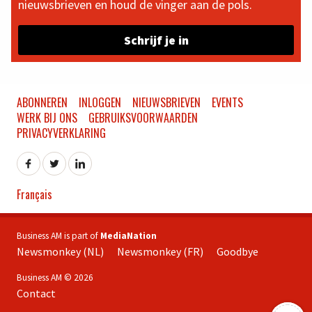
nieuwsbrieven en houd de vinger aan de pols.
Schrijf je in
ABONNEREN
INLOGGEN
NIEUWSBRIEVEN
EVENTS
WERK BIJ ONS
GEBRUIKSVOORWAARDEN
PRIVACYVERKLARING
Français
Business AM is part of
MediaNation
Newsmonkey (NL)
Newsmonkey (FR)
Goodbye
Business AM © 2026
Contact