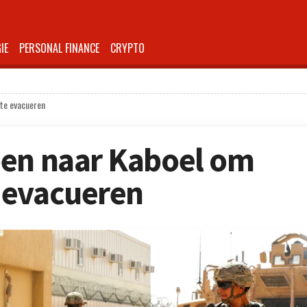
IE
PERSONAL FINANCE
CRYPTO
te evacueren
pen naar Kaboel om
 evacueren