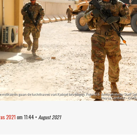
militairen gaan de luchthaven van Kaboel beveiligen. Foto: U.S. Army photo by Staff Sgt
Neysa Canfield – ISOPI
stus 2021
om
11:44
•
August 2021