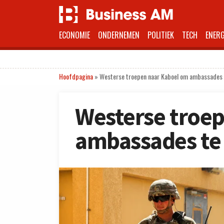
ECONOMIE
ONDERNEMEN
POLITIEK
TECH
ENERG
Hoofdpagina
»
Westerse troepen naar Kaboel om ambassades 
Westerse troe
ambassades te