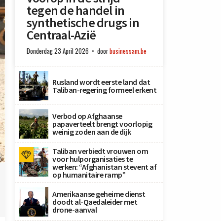
tegen de handel in
synthetische drugs in
Centraal-Azië
Donderdag 23 April 2026
door
businessam.be
Rusland wordt eerste land dat
Taliban-regering formeel erkent
Verbod op Afghaanse
papaverteelt brengt voorlopig
weinig zoden aan de dijk
Taliban verbiedt vrouwen om
.
voor hulporganisaties te
X
werken: “Afghanistan stevent af
op humanitaire ramp”
Amerikaanse geheime dienst
doodt al-Qaedaleider met
drone-aanval