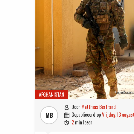
Amerikaanse 
AFGHANISTAN
door
Matthias Bertrand

MB
gepubliceerd op
vrijdag 13 augu

2
min lezen
