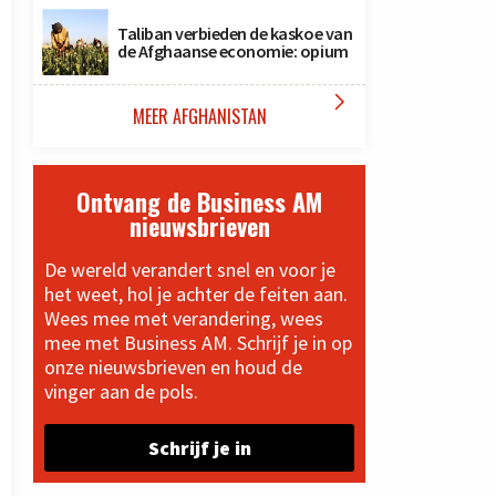
Taliban verbieden de kaskoe van
de Afghaanse economie: opium

MEER AFGHANISTAN
Ontvang de Business AM
nieuwsbrieven
De wereld verandert snel en voor je
het weet, hol je achter de feiten aan.
Wees mee met verandering, wees
mee met Business AM. Schrijf je in op
onze nieuwsbrieven en houd de
vinger aan de pols.
Schrijf je in