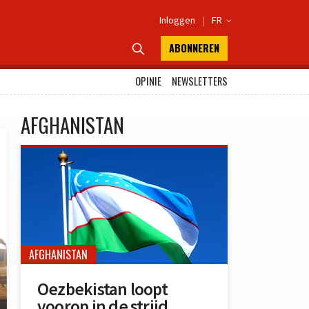
Inloggen
|
FR

ABONNEREN

OPINIE
NEWSLETTERS
AFGHANISTAN
AFGHANISTAN
Oezbekistan loopt
voorop in de strijd