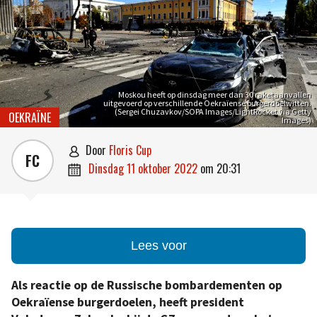
Moskou heeft op dinsdag meer dan 30 raketaanvallen
uitgevoerd op verschillende Oekraïense burgerdoelwitten.
(Sergei Chuzavkov/SOPA Images/LightRocket via Getty
OEKRAÏNE
Images)
door
Floris Cup

FC
dinsdag 11 oktober 2022
om
20:31

Lees voor
Als reactie op de Russische bombardementen op
Oekraïense burgerdoelen, heeft president