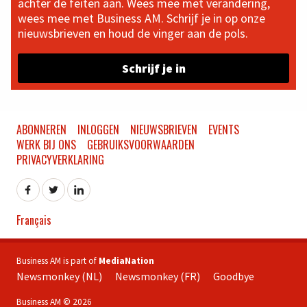
achter de feiten aan. Wees mee met verandering,
wees mee met Business AM. Schrijf je in op onze
nieuwsbrieven en houd de vinger aan de pols.
Schrijf je in
ABONNEREN
INLOGGEN
NIEUWSBRIEVEN
EVENTS
WERK BIJ ONS
GEBRUIKSVOORWAARDEN
PRIVACYVERKLARING
Français
Business AM is part of
MediaNation
Newsmonkey (NL)
Newsmonkey (FR)
Goodbye
Business AM © 2026