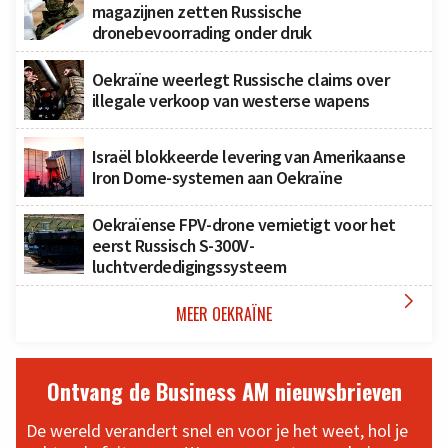
magazijnen zetten Russische
dronebevoorrading onder druk
Oekraïne weerlegt Russische claims over
illegale verkoop van westerse wapens
Israël blokkeerde levering van Amerikaanse
Iron Dome-systemen aan Oekraïne
Oekraïense FPV-drone vernietigt voor het
eerst Russisch S-300V-
luchtverdedigingssysteem

MEER OEKRAÏNE
Ontvang de Business AM nieuwsbrieven
De wereld verandert snel en voor je het weet, hol je