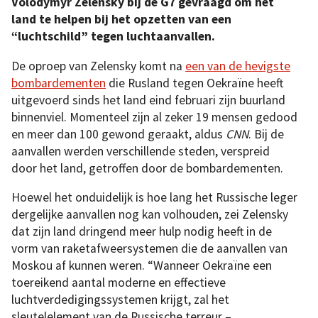
Volodymyr Zelensky bij de G7 gevraagd om het
land te helpen bij het opzetten van een
“luchtschild” tegen luchtaanvallen.
De oproep van Zelensky komt na
een van de hevigste
bombardementen
die Rusland tegen Oekraïne heeft
uitgevoerd sinds het land eind februari zijn buurland
binnenviel. Momenteel zijn al zeker 19 mensen gedood
en meer dan 100 gewond geraakt, aldus
CNN
. Bij de
aanvallen werden verschillende steden, verspreid
door het land, getroffen door de bombardementen.
Hoewel het onduidelijk is hoe lang het Russische leger
dergelijke aanvallen nog kan volhouden, zei Zelensky
dat zijn land dringend meer hulp nodig heeft in de
vorm van raketafweersystemen die de aanvallen van
Moskou af kunnen weren. “Wanneer Oekraïne een
toereikend aantal moderne en effectieve
luchtverdedigingssystemen krijgt, zal het
sleutelelement van de Russische terreur –