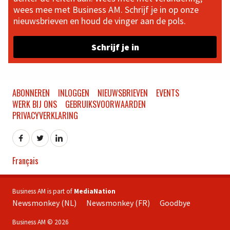
wees mee met Business AM. Schrijf je in op onze
nieuwsbrieven en houd de vinger aan de pols.
Schrijf je in
ABONNEREN
INLOGGEN
NIEUWSBRIEVEN
EVENTS
WERK BIJ ONS
GEBRUIKSVOORWAARDEN
PRIVACYVERKLARING
Français
Business AM is part of
MediaNation
Newsmonkey (NL)
Newsmonkey (FR)
Goodbye
Business AM © 2026