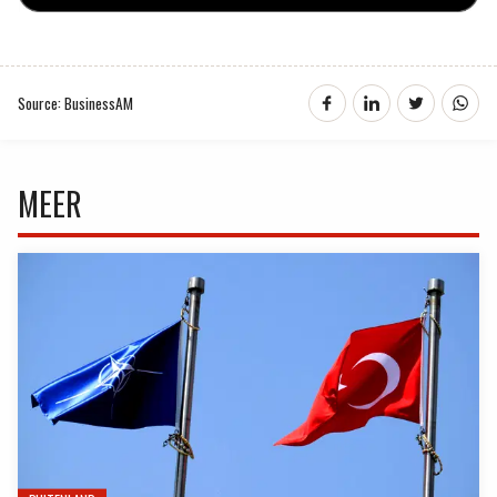
Source: BusinessAM
MEER