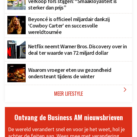
verkoop fors stijgen: “Smaakloyaliteit is
sterker dan prijs”
Beyoncé is officieel miljardair dankzij
‘Cowboy Carter’ en succesvolle
wereldtournée
Netflix neemt Warner Bros. Discovery over in
deal ter waarde van 72 miljard dollar
Waarom vroeger eten uw gezondheid
ondersteunt tijdens de winter

MEER LIFESTYLE
Ontvang de Business AM nieuwsbrieven
De wereld verandert snel en voor je het weet, hol je
achter de feiten aan. Wees mee met verandering,