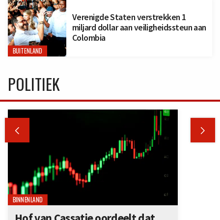
Verenigde Staten verstrekken 1
miljard dollar aan veiligheidssteun aan
Colombia
BUITENLAND
POLITIEK


BINNENLAND
Hof van Cassatie oordeelt dat