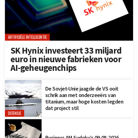
ARTIFICIËLE INTELLIGENTIE
SK Hynix investeert 33 miljard
euro in nieuwe fabrieken voor
AI-geheugenchips
De Sovjet-Unie jaagde de VS ooit
schrik aan met onderzeeërs van
titanium, maar hoge kosten legden
dat project stil
DEFENSIE
Business AM Sudoku’s 09-08-2026