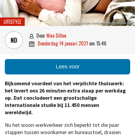
LIFESTYLE
A Caucasian woman sleeping on her bed
door
Nina Dillen

ND
donderdag 14 januari 2021
om
15:46

Lees voor
Bijkomend voordeel van het verplichte thuiswerk:
het levert ons 26 minuten extra slaap per werkdag
op. Dat concludeert een grootschalige
internationale studie bij 11.450 mensen
wereldwijd.
Nu het woon-werkverkeer zich beperkt tot die paar
stappen tussen woonkamer en bureaustoel, draaien