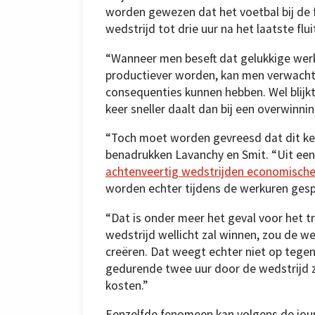
worden gewezen dat het voetbal bij de 
wedstrijd tot drie uur na het laatste flu
“Wanneer men beseft dat gelukkige wer
productiever worden, kan men verwachte
consequenties kunnen hebben. Wel blijkt
keer sneller daalt dan bij een overwinn
“Toch moet worden gevreesd dat dit ke
benadrukken Lavanchy en Smit. “Uit een 
achtenveertig wedstrijden economisch
worden echter tijdens de werkuren gesp
“Dat is onder meer het geval voor het tr
wedstrijd wellicht zal winnen, zou de w
creëren. Dat weegt echter niet op tegen h
gedurende twee uur door de wedstrijd z
kosten.”
Eenzelfde fenomeen kan volgens de jour