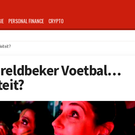
IE
PERSONAL FINANCE
CRYPTO
viteit?
ereldbeker Voetbal…
teit?