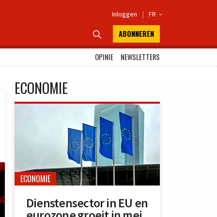
Inloggen
|
FR

ABONNEREN

OPINIE
NEWSLETTERS
ECONOMIE
ECONOMIE
Dienstensector in EU en
eurozone groeit in mei