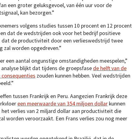
fan een groter geluksgevoel, van één uur voor de
itsignaal, kan bezorgen.”
knemers volgens studies tussen 10 procent en 12 procent
n dat de wedstrijden ook voor het bedrijf positieve
 dat de productiviteit door een verlieswedstrijd twee
ing zal worden opgedreven.”
er een aantal ongunstige omstandigheden meespelen,”
analyse blijkt dat tijdens de groepsfase
de helft van de
e consequenties
zouden kunnen hebben. Veel wedstrijden
eeld.”
effen tussen Frankrijk en Peru. Aangezien Frankrijk deze
erkvloer
een meerwaarde van 354 miljoen dollar
kunnen
et verlies van 2 miljard dollar aan productiviteit die
al worden veroorzaakt. Een Frans verlies zou nog meer
nalisten worden opgetekend in Brazilië, dat in de