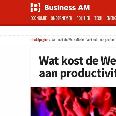
ECONOMIE
ONDERNEMEN
POLITIEK
TECH
ENERG
Hoofdpagina
»
Wat kost de Wereldbeker Voetbal… aan producti
Wat kost de W
aan productivi