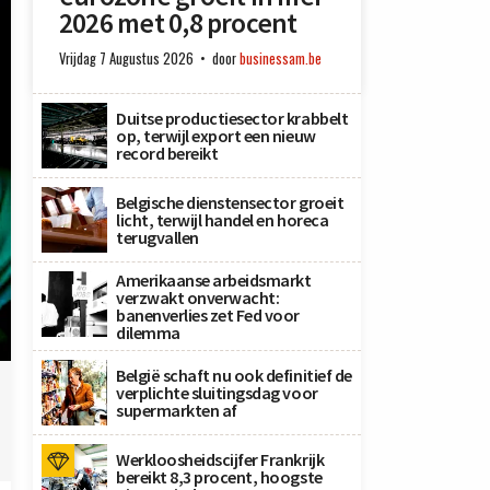
2026 met 0,8 procent
Vrijdag 7 Augustus 2026
door
businessam.be
Duitse productiesector krabbelt
op, terwijl export een nieuw
record bereikt
Belgische dienstensector groeit
licht, terwijl handel en horeca
terugvallen
Amerikaanse arbeidsmarkt
verzwakt onverwacht:
banenverlies zet Fed voor
dilemma
België schaft nu ook definitief de
verplichte sluitingsdag voor
supermarkten af
Werkloosheidscijfer Frankrijk
bereikt 8,3 procent, hoogste