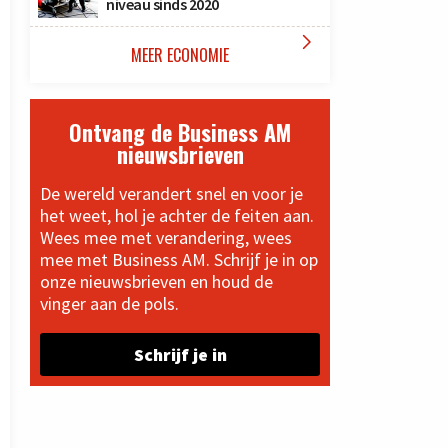
niveau sinds 2020

MEER ECONOMIE
Ontvang de Business AM
nieuwsbrieven
De wereld verandert snel en voor je
het weet, hol je achter de feiten aan.
Wees mee met verandering, wees
mee met Business AM. Schrijf je in op
onze nieuwsbrieven en houd de
vinger aan de pols.
Schrijf je in