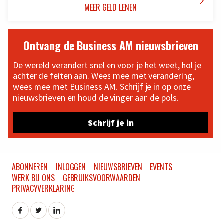

MEER GELD LENEN
Ontvang de Business AM nieuwsbrieven
De wereld verandert snel en voor je het weet, hol je
achter de feiten aan. Wees mee met verandering,
wees mee met Business AM. Schrijf je in op onze
nieuwsbrieven en houd de vinger aan de pols.
Schrijf je in
ABONNEREN
INLOGGEN
NIEUWSBRIEVEN
EVENTS
WERK BIJ ONS
GEBRUIKSVOORWAARDEN
PRIVACYVERKLARING