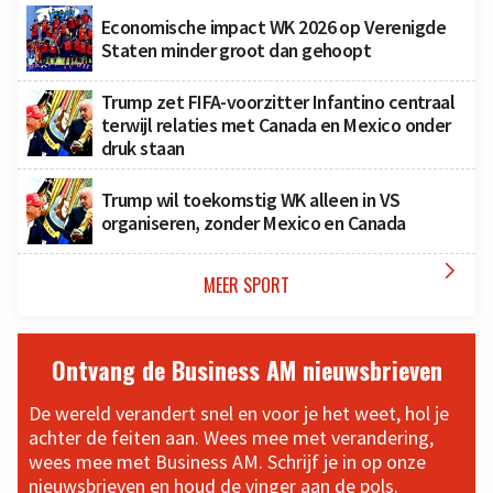
Economische impact WK 2026 op Verenigde
Staten minder groot dan gehoopt
Trump zet FIFA-voorzitter Infantino centraal
terwijl relaties met Canada en Mexico onder
druk staan
Trump wil toekomstig WK alleen in VS
organiseren, zonder Mexico en Canada

MEER SPORT
Ontvang de Business AM nieuwsbrieven
De wereld verandert snel en voor je het weet, hol je
achter de feiten aan. Wees mee met verandering,
wees mee met Business AM. Schrijf je in op onze
nieuwsbrieven en houd de vinger aan de pols.