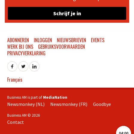
Schrijf je in
ABONNEREN
INLOGGEN
NIEUWSBRIEVEN
EVENTS
WERK BIJ ONS
GEBRUIKSVOORWAARDEN
PRIVACYVERKLARING
Français
Business AM is part of
MediaNation
Newsmonkey (NL)
Newsmonkey (FR)
Goodbye
Business AM © 2026
Contact
04:00