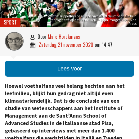
Voetbalsupporters begrijpen niet altijd de impact die hun
gedrag heeft op het leefmilieu. – Sopa Images/Sipa/Sipa
SPORT
Press
door
Marc Horckmans

zaterdag 21 november 2020
om
14:47

Lees voor
Hoewel voetbalfans veel belang hechten aan het
leefmilieu, blijkt hun gedrag niet altijd even
klimaatvriendelijk. Dat is de conclusie van een
studie van wetenschappers aan het Institute of
Management aan de Sant’Anna School of
Advanced Studies in de Italiaanse stad Pisa,
gebaseerd op interviews met meer dan 1.400
voetbalfans die wedstrijden in Italië en Zweden