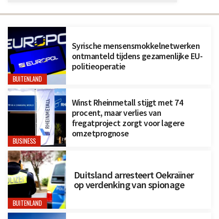
Syrische mensensmokkelnetwerken
ontmanteld tijdens gezamenlijke EU-
politieoperatie
BUITENLAND
Winst Rheinmetall stijgt met 74
procent, maar verlies van
fregatproject zorgt voor lagere
omzetprognose
BUSINESS
Duitsland arresteert Oekraïner
op verdenking van spionage
BUITENLAND