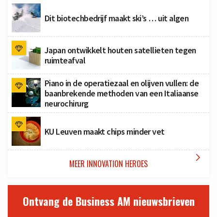
Dit biotechbedrijf maakt ski’s … uit algen
Japan ontwikkelt houten satellieten tegen
ruimteafval
Piano in de operatiezaal en olijven vullen: de
baanbrekende methoden van een Italiaanse
neurochirurg
KU Leuven maakt chips minder vet

MEER INNOVATION HEROES
Ontvang de Business AM nieuwsbrieven