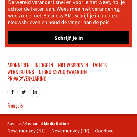
De wereld verandert snel en voor je het weet, hol je
achter de feiten aan. Wees mee met verandering,
wees mee met Business AM. Schrijf je in op onze
nieuwsbrieven en houd de vinger aan de pols.
Schrijf je in
ABONNEREN
INLOGGEN
NIEUWSBRIEVEN
EVENTS
WERK BIJ ONS
GEBRUIKSVOORWAARDEN
PRIVACYVERKLARING
Français
Business AM is part of
MediaNation
Newsmonkey (NL)
Newsmonkey (FR)
Goodbye