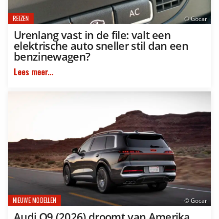
REIZEN
© Gocar
Urenlang vast in de file: valt een
elektrische auto sneller stil dan een
benzinewagen?
Lees meer...
NIEUWE MODELLEN
© Gocar
Audi Q9 (2026) droomt van Amerika