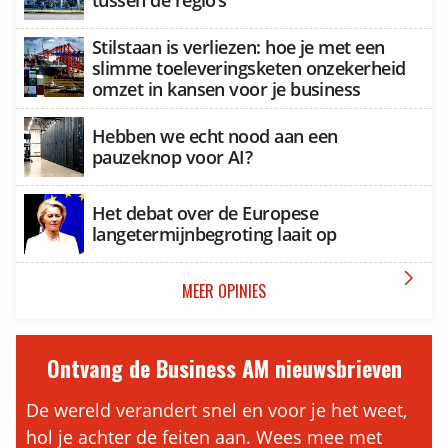
tussen de regio’s
Stilstaan is verliezen: hoe je met een
slimme toeleveringsketen onzekerheid
omzet in kansen voor je business
Hebben we echt nood aan een
pauzeknop voor AI?
Het debat over de Europese
langetermijnbegroting laait op

MEER OPINIES
Ontvang de Business AM nieuwsbrieven
De wereld verandert snel en voor je het weet,
hol je achter de feiten aan. Wees mee met