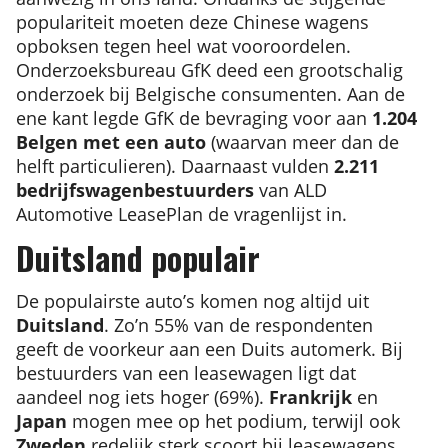
populariteit moeten deze Chinese wagens
opboksen tegen heel wat vooroordelen.
Onderzoeksbureau GfK deed een grootschalig
onderzoek bij Belgische consumenten. Aan de
ene kant legde GfK de bevraging voor aan
1.204
Belgen met een auto
(waarvan meer dan de
helft particulieren). Daarnaast vulden
2.211
bedrijfswagenbestuurders
van ALD
Automotive LeasePlan de vragenlijst in.
Duitsland populair
De populairste auto’s komen nog altijd uit
Duitsland
. Zo’n 55% van de respondenten
geeft de voorkeur aan een Duits automerk. Bij
bestuurders van een leasewagen ligt dat
aandeel nog iets hoger (69%).
Frankrijk
en
Japan
mogen mee op het podium, terwijl ook
Zweden
redelijk sterk scoort bij leasewagens.