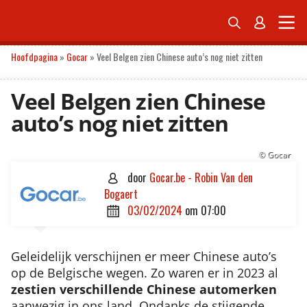


ONDERNEMEN
ECONOMIE
POLITIEK
TECH
PERSONAL FINANCE
Hoofdpagina
»
Gocar
»
Veel Belgen zien Chinese auto’s nog niet zitten
Veel Belgen zien Chinese
auto’s nog niet zitten
© Gocar
door
Gocar.be - Robin Van den

Bogaert
03/02/2024
om
07:00

Geleidelijk verschijnen er meer Chinese auto’s
op de Belgische wegen. Zo waren er in 2023 al
zestien verschillende Chinese automerken
aanwezig in ons land. Ondanks de stijgende