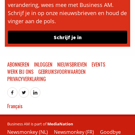
verandering, wees mee met Business AM.
Schrijf je in op onze nieuwsbrieven en houd de
vinger aan de pols.
Schrijf je in
ABONNEREN
INLOGGEN
NIEUWSBRIEVEN
EVENTS
WERK BIJ ONS
GEBRUIKSVOORWAARDEN
PRIVACYVERKLARING
Français
Business AM is part of
MediaNation
Newsmonkey (NL)
Newsmonkey (FR)
Goodbye