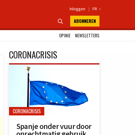
Inloggen
|
FR

ABONNEREN

OPINIE
NEWSLETTERS
CORONACRISIS
CORONACRISIS
Spanje onder vuur door
onrechtmatig gebruik