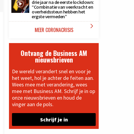
drie jaar na de eerste lockdown:
“Combinatie van veerkracht en
overheidssteun hebben het
ergste vermeden”

MEER CORONACRISIS
Ontvang de Business AM
nieuwsbrieven
De wereld verandert snel en voor je
het weet, hol je achter de feiten aan.
Wees mee met verandering, wees
mee met Business AM. Schrijf je in op
onze nieuwsbrieven en houd de
vinger aan de pols.
Schrijf je in