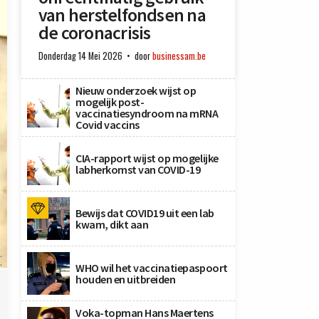
van herstelfondsen na
de coronacrisis
Donderdag 14 Mei 2026
door
businessam.be
Nieuw onderzoek wijst op
mogelijk post-
vaccinatiesyndroom na mRNA
Covid vaccins
CIA-rapport wijst op mogelijke
labherkomst van COVID-19
Bewijs dat COVID19 uit een lab
kwam, dikt aan
.
.
WHO wil het vaccinatiepaspoort
houden en uitbreiden
Voka-topman Hans Maertens