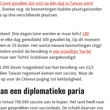
Covid-gevallen dat ooit op één dag in Taiwan werd
. Sterker nog: de besmettingen hadden plaatsgevonden
op drie verschillende plaatsen.
iland. Drie dagen later werden er maar liefst
180
r elke dag gemiddeld 300 gevallen bij. Op dit moment
elen er 35 doden. Het aantal nieuwe besmettingen stijgt
andere omdat de bevolking in
een vrijwillige ‘harde’
g maar een ‘lichte’ lockdown aangekondigd.
1.000 doses toegediend aan hun bevolking van 23,5
willen Taiwan tegemoet komen met vaccins. Maar de
op voor de Chinese poging tot liefdadigheid.
an een diplomatieke paria
n totaal 700.000 vaccins aan te kopen. Het land heeft naar
aan gesprekken voor vaccindeals. De schuld daarvan zou