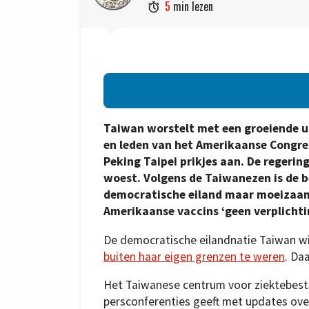
5
min lezen

Taiwan worstelt met een groeiende ui
en leden van het Amerikaanse Congres
Peking Taipei prikjes aan. De regeri
woest. Volgens de Taiwanezen is de 
democratische eiland maar moeizaam 
Amerikaanse vaccins ‘geen verplichti
De democratische eilandnatie Taiwan wi
buiten haar eigen grenzen te weren
. Da
Het Taiwanese centrum voor ziektebestrij
persconferenties geeft met updates ove