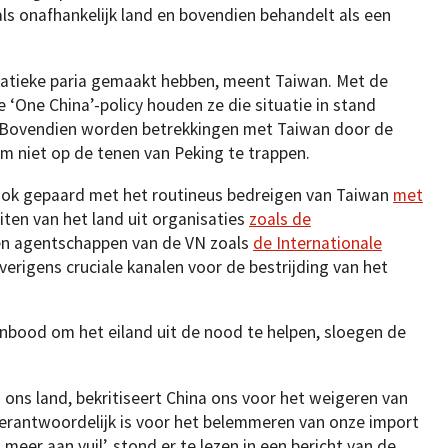
 als onafhankelijk land en bovendien behandelt als een
matieke paria gemaakt hebben, meent Taiwan. Met de
‘One China’-policy houden ze die situatie in stand
 Bovendien worden betrekkingen met Taiwan door de
 niet op de tenen van Peking te trappen.
ok gepaard met het routineus bedreigen van Taiwan
met
iten van het land uit organisaties
zoals de
n agentschappen van de VN zoals
de Internationale
overigens cruciale kanalen voor de bestrijding van het
nbood om het eiland uit de nood te helpen, sloegen de
 ons land, bekritiseert China ons voor het weigeren van
verantwoordelijk is voor het belemmeren van onze import
eer aan vuil’, stond er te lezen in een bericht van de