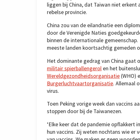
liggen bij China, dat Taiwan niet erkent
rebelse provincie.
China zou van de eilandnatie een diplo
door de Verenigde Naties goedgekeurde 
binnen de internationale gemeenschap.
meeste landen koortsachtig gemeden om
Het dominante gedrag van China gaat o
militair spierballengerol
en het buitenslu
Wereldgezondheidsorganisatie
(WHO) e
Burgerluchtvaartorganisatie
. Allemaal 
virus.
Toen Peking vorige week dan vaccins aa
stoppen door bij de Taiwanezen.
‘Elke keer dat de pandemie opflakkert in
hun vaccins. Zij weten nochtans wie er 
van vaccins. We maken er geen woorden m