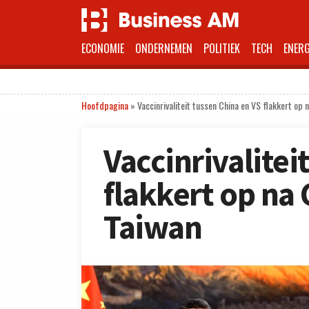
ECONOMIE
ONDERNEMEN
POLITIEK
TECH
ENERG
Hoofdpagina
»
Vaccinrivaliteit tussen China en VS flakkert op 
Vaccinrivalitei
flakkert op na 
Taiwan