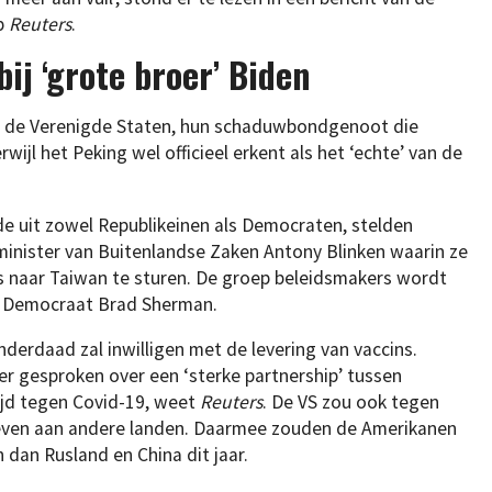
p
Reuters
.
j ‘grote broer’ Biden
ij de Verenigde Staten, hun schaduwbondgenoot die
ijl het Peking wel officieel erkent als het ‘echte’ van de
 uit zowel Republikeinen als Democraten, stelden
inister van Buitenlandse Zaken Antony Blinken waarin ze
 naar Taiwan te sturen. De groep beleidsmakers wordt
en Democraat Brad Sherman.
nderdaad zal inwilligen met de levering van vaccins.
r gesproken over een ‘sterke partnership’ tussen
ijd tegen Covid-19, weet
Reuters
. De VS zou ook tegen
ggeven aan andere landen. Daarmee zouden de Amerikanen
dan Rusland en China dit jaar.