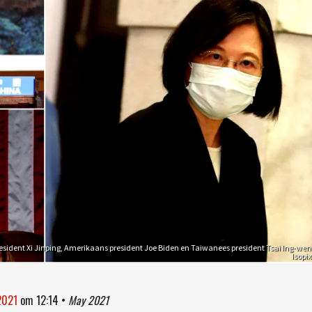
esident Xi Jinping, Amerikaans president Joe Biden en Taiwanees president Tsai Ing-wen
Isopix
2021
om
12:14
•
May 2021