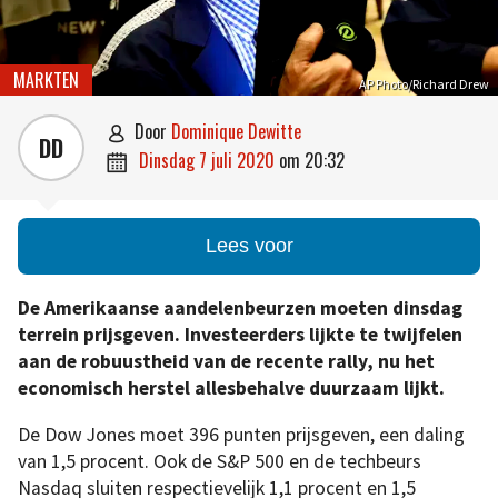
MARKTEN
AP Photo/Richard Drew
door
Dominique Dewitte

DD
dinsdag 7 juli 2020
om
20:32

Lees voor
De Amerikaanse aandelenbeurzen moeten dinsdag
terrein prijsgeven. Investeerders lijkte te twijfelen
aan de robuustheid van de recente rally, nu het
economisch herstel allesbehalve duurzaam lijkt.
De Dow Jones moet 396 punten prijsgeven, een daling
van 1,5 procent. Ook de S&P 500 en de techbeurs
Nasdaq sluiten respectievelijk 1,1 procent en 1,5