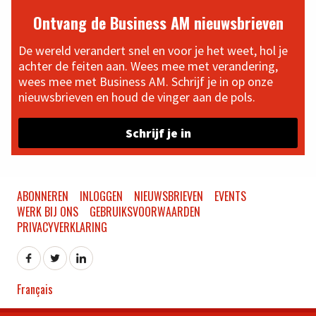
Ontvang de Business AM nieuwsbrieven
De wereld verandert snel en voor je het weet, hol je
achter de feiten aan. Wees mee met verandering,
wees mee met Business AM. Schrijf je in op onze
nieuwsbrieven en houd de vinger aan de pols.
Schrijf je in
ABONNEREN
INLOGGEN
NIEUWSBRIEVEN
EVENTS
WERK BIJ ONS
GEBRUIKSVOORWAARDEN
PRIVACYVERKLARING
Français