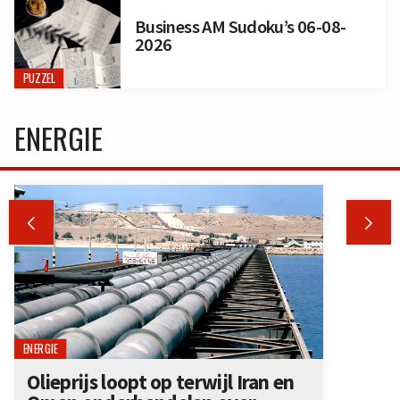
Business AM Sudoku’s 06-08-
2026
PUZZEL
ENERGIE


ENERGIE
Olieprijs loopt op terwijl Iran en