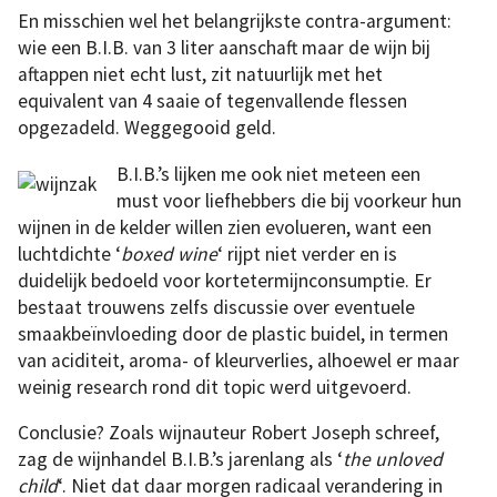
En misschien wel het belangrijkste contra-argument:
wie een B.I.B. van 3 liter aanschaft maar de wijn bij
aftappen niet echt lust, zit natuurlijk met het
equivalent van 4 saaie of tegenvallende flessen
opgezadeld. Weggegooid geld.
B.I.B.’s lijken me ook niet meteen een
must voor liefhebbers die bij voorkeur hun
wijnen in de kelder willen zien evolueren, want een
luchtdichte ‘
boxed wine
‘ rijpt niet verder en is
duidelijk bedoeld voor kortetermijnconsumptie. Er
bestaat trouwens zelfs discussie over eventuele
smaakbeïnvloeding door de plastic buidel, in termen
van aciditeit, aroma- of kleurverlies, alhoewel er maar
weinig research rond dit topic werd uitgevoerd.
Conclusie? Zoals wijnauteur Robert Joseph schreef,
zag de wijnhandel B.I.B.’s jarenlang als ‘
the unloved
child
‘. Niet dat daar morgen radicaal verandering in