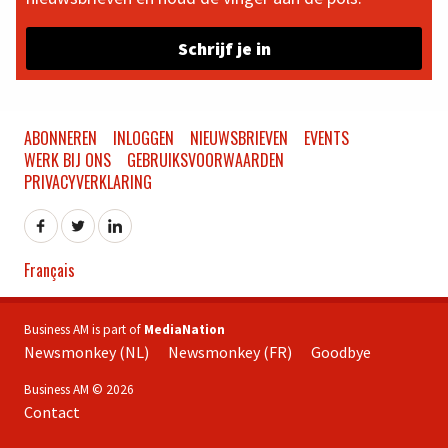
Schrijf je in
ABONNEREN
INLOGGEN
NIEUWSBRIEVEN
EVENTS
WERK BIJ ONS
GEBRUIKSVOORWAARDEN
PRIVACYVERKLARING
Français
Business AM is part of
MediaNation
Newsmonkey (NL)
Newsmonkey (FR)
Goodbye
Business AM © 2026
Contact