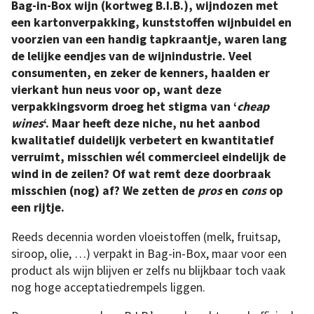
Bag-in-Box wijn (kortweg B.I.B.), wijndozen met
een kartonverpakking, kunststoffen wijnbuidel en
voorzien van een handig tapkraantje, waren lang
de lelijke eendjes van de wijnindustrie. Veel
consumenten, en zeker de kenners, haalden er
vierkant hun neus voor op, want deze
verpakkingsvorm droeg het stigma van ‘
cheap
wines
‘. Maar heeft deze niche, nu het aanbod
kwalitatief duidelijk verbetert en kwantitatief
verruimt, misschien wél commercieel eindelijk de
wind in de zeilen? Of wat remt deze doorbraak
misschien (nog) af? We zetten de
pros
en
cons
op
een rijtje.
Reeds decennia worden vloeistoffen (melk, fruitsap,
siroop, olie, …) verpakt in Bag-in-Box, maar voor een
product als wijn blijven er zelfs nu blijkbaar toch vaak
nog hoge acceptatiedrempels liggen.