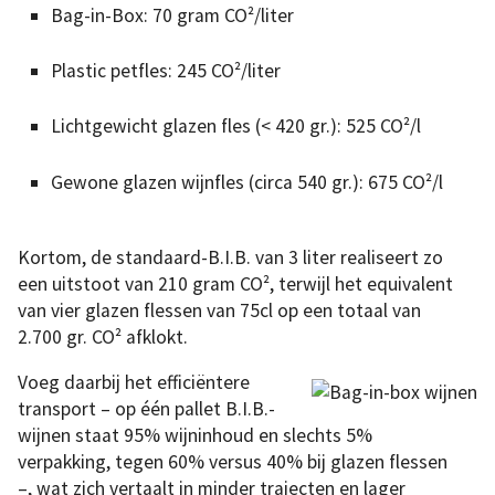
Bag-in-Box: 70 gram CO²/liter
Plastic petfles: 245 CO²/liter
Lichtgewicht glazen fles (< 420 gr.): 525 CO²/l
Gewone glazen wijnfles (circa 540 gr.): 675 CO²/l
Kortom, de standaard-B.I.B. van 3 liter realiseert zo
een uitstoot van 210 gram CO², terwijl het equivalent
van vier glazen flessen van 75cl op een totaal van
2.700 gr. CO² afklokt.
Voeg daarbij het efficiëntere
transport – op één pallet B.I.B.-
wijnen staat 95% wijninhoud en slechts 5%
verpakking, tegen 60% versus 40% bij glazen flessen
–, wat zich vertaalt in minder trajecten en lager