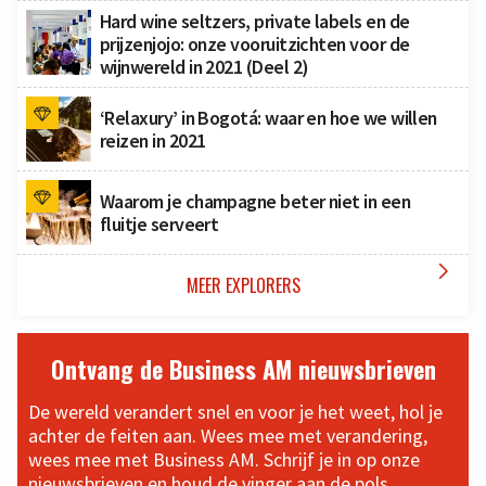
Hard wine seltzers, private labels en de
prijzenjojo: onze vooruitzichten voor de
wijnwereld in 2021 (Deel 2)
‘Relaxury’ in Bogotá: waar en hoe we willen
reizen in 2021
Waarom je champagne beter niet in een
fluitje serveert

MEER EXPLORERS
Ontvang de Business AM nieuwsbrieven
De wereld verandert snel en voor je het weet, hol je
achter de feiten aan. Wees mee met verandering,
wees mee met Business AM. Schrijf je in op onze
nieuwsbrieven en houd de vinger aan de pols.