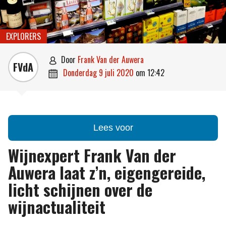
EXPLORERS
door
Frank Van der Auwera

FVdA
donderdag 9 juli 2020
om
12:42

Lees voor
Wijnexpert Frank Van der
Auwera laat z’n, eigengereide,
licht schijnen over de
wijnactualiteit