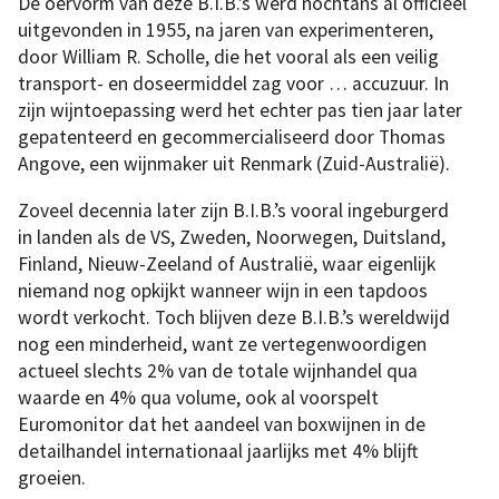
De oervorm van deze B.I.B.’s werd nochtans al officieel
uitgevonden in 1955, na jaren van experimenteren,
door William R. Scholle, die het vooral als een veilig
transport- en doseermiddel zag voor … accuzuur. In
zijn wijntoepassing werd het echter pas tien jaar later
gepatenteerd en gecommercialiseerd door Thomas
Angove, een wijnmaker uit Renmark (Zuid-Australië).
Zoveel decennia later zijn B.I.B.’s vooral ingeburgerd
in landen als de VS, Zweden, Noorwegen, Duitsland,
Finland, Nieuw-Zeeland of Australië, waar eigenlijk
niemand nog opkijkt wanneer wijn in een tapdoos
wordt verkocht. Toch blijven deze B.I.B.’s wereldwijd
nog een minderheid, want ze vertegenwoordigen
actueel slechts 2% van de totale wijnhandel qua
waarde en 4% qua volume, ook al voorspelt
Euromonitor dat het aandeel van boxwijnen in de
detailhandel internationaal jaarlijks met 4% blijft
groeien.