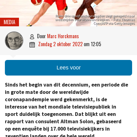
Ruim drie op vijf ondervraagden zegt geregeld naar
wedstrijden voor vrouwen te kijken. – Foto: Thomas
MEDIA
Coex/AFP via Getty Images
door
Marc Horckmans

zondag 2 oktober 2022
om
12:05

Lees voor
Sinds het begin van dit decennium, een periode die
in grote mate door de wereldwijde
coronapandempie werd
gekenmerkt
, is de
interesse van het mondiale televisiepubliek in
sport duidelijk toegenomen. Dat blijkt uit een
rapport van consulent Altman Solon, gebaseerd
op een enquête bij 17.000 televisiekijkers in
zeventien landen over de hele wereld.