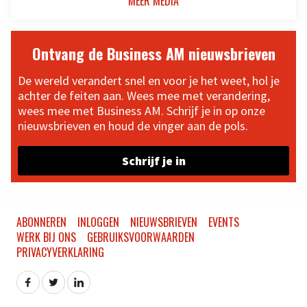
MEER MEDIA
Ontvang de Business AM nieuwsbrieven
De wereld verandert snel en voor je het weet, hol je
achter de feiten aan. Wees mee met verandering,
wees mee met Business AM. Schrijf je in op onze
nieuwsbrieven en houd de vinger aan de pols.
Schrijf je in
ABONNEREN
INLOGGEN
NIEUWSBRIEVEN
EVENTS
WERK BIJ ONS
GEBRUIKSVOORWAARDEN
PRIVACYVERKLARING