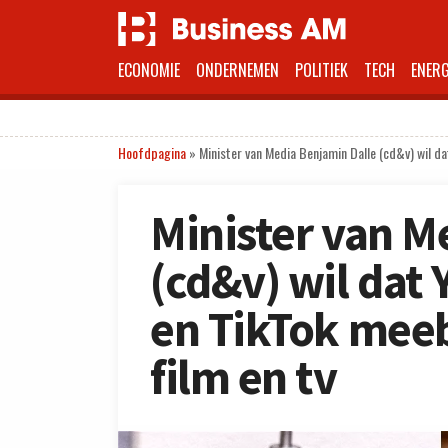
ECONOMIE
ONDERNEMEN
POLITIEK
TECH
ENERG
Hoofdpagina
»
Minister van Media Benjamin Dalle (cd&v) wil d
Minister van M
(cd&v) wil dat
en TikTok mee
film en tv