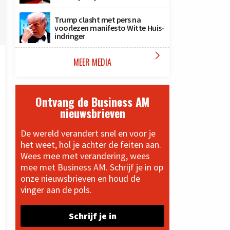
Trump clasht met pers na
voorlezen manifesto Witte Huis-
indringer

MEER MEDIA
Ontvang de Business AM
nieuwsbrieven
De wereld verandert snel en voor je
het weet, hol je achter de feiten aan.
Wees mee met verandering, wees
mee met Business AM. Schrijf je in op
onze nieuwsbrieven en houd de
vinger aan de pols.
Schrijf je in