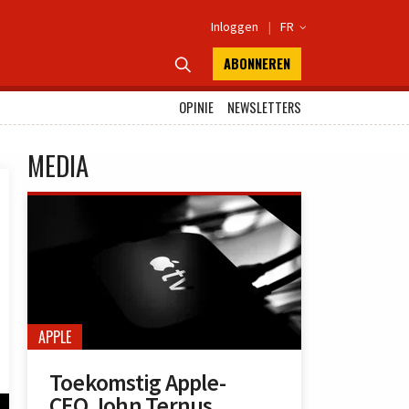
Inloggen
|
FR

ABONNEREN

OPINIE
NEWSLETTERS
MEDIA
APPLE
Toekomstig Apple-
CEO John Ternus