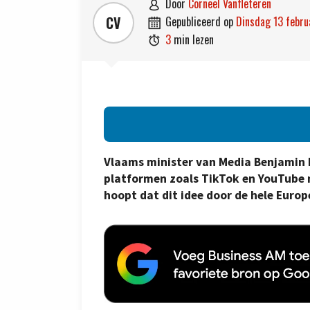
door
Corneel Vanfleteren

CV
gepubliceerd op
dinsdag 13 febr

3
min lezen

Vlaams minister van Media Benjamin 
platformen zoals TikTok en YouTube m
hoopt dat dit idee door de hele Euro