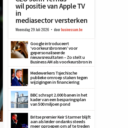
wil positie van Apple TV
in
mediasector versterken
Woensdag 29 Juli 2026
door
businessam.be
Google introduceert
‘voorkeursbronnen’ voor
gepersonaliseerde
nieuwsresultaten – Zo stelt u
Business AM als voorkeursbron in
Medewerkers Tsjechische
publieke omroep staken tegen
wijzigingen in financiering
BBC schrapt 2.000 banen in het
kader van een besparingsplan
van 500 miljoen pond
t
Britse premier Keir Starmer blijft
s
aan als leider ondanks steeds
meer oproepen om af te treden