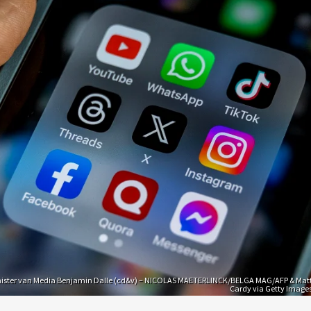
ister van Media Benjamin Dalle (cd&v) – NICOLAS MAETERLINCK/BELGA MAG/AFP & Mat
Cardy via Getty Image