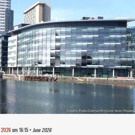
Credits: PublicDomainPictures- bron: Pixaba
i 2026
om
16:15
•
June 2026