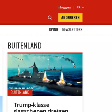
Inloggen
|
FR

ABONNEREN

OPINIE
NEWSLETTERS
BUITENLAND
BUITENLAND
Trump-klasse
slagschepen dreigen