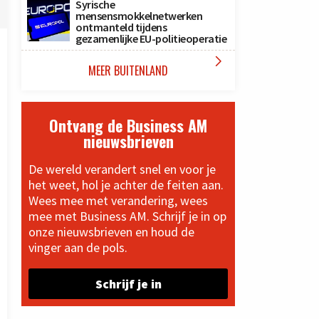
Syrische
mensensmokkelnetwerken
ontmanteld tijdens
gezamenlijke EU-politieoperatie

MEER BUITENLAND
Ontvang de Business AM
nieuwsbrieven
De wereld verandert snel en voor je
het weet, hol je achter de feiten aan.
Wees mee met verandering, wees
mee met Business AM. Schrijf je in op
onze nieuwsbrieven en houd de
vinger aan de pols.
Schrijf je in