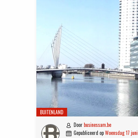
BUITENLAND
door
businessam.be

gepubliceerd op
woensdag 17 jun
