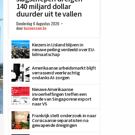
140 miljard dollar
duurder uit te vallen
Donderdag 6 Augustus 2026
door
businessam.be
Kiezers in IJsland blijven in
nieuwe peiling verdeeld over EU-
lidmaatschap
Amerikaanse arbeidsmarkt blijft
verrassend veerkrachtig
ondanks AI-zorgen
Nieuwe Amerikaanse
invoerheffingen treffen een
derde van Singaporese export
naar VS
y
Frankrijk stelt onderzoek in naar
Corsicaanse separatisten na
gewapende dreigingen