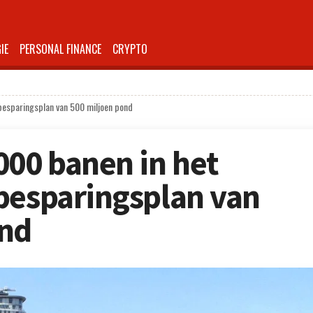
IE
PERSONAL FINANCE
CRYPTO
besparingsplan van 500 miljoen pond
000 banen in het
besparingsplan van
ond