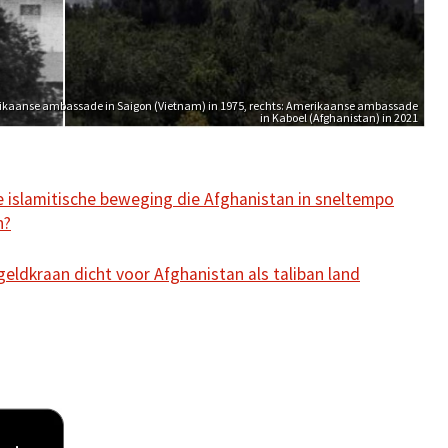
ikaanse ambassade in Saigon (Vietnam) in 1975, rechts: Amerikaanse ambassade
in Kaboel (Afghanistan) in 2021
e islamitische beweging die Afghanistan in sneltempo
n?
geldkraan dicht voor Afghanistan als taliban land