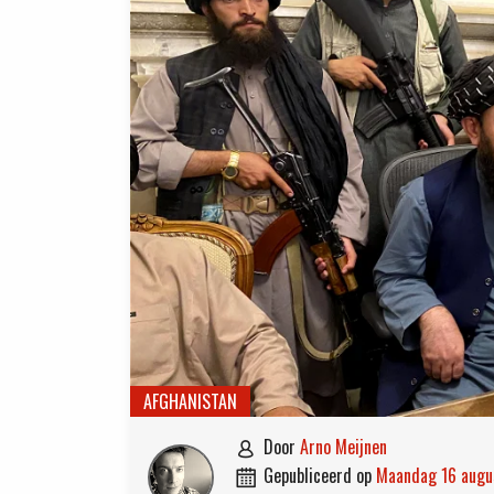
AFGHANISTAN
door
Arno Meijnen

gepubliceerd op
maandag 16 aug
