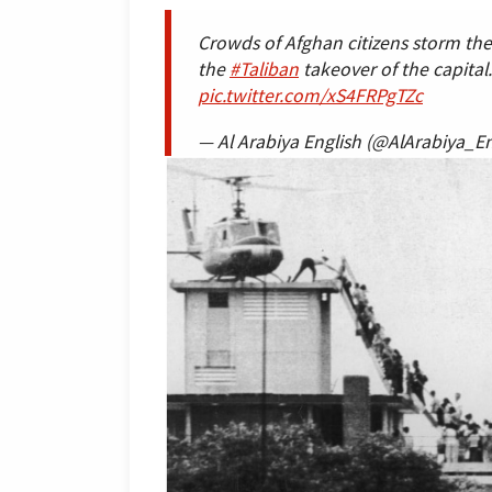
Crowds of Afghan citizens storm th
the
#Taliban
takeover of the capital.
pic.twitter.com/xS4FRPgTZc
— Al Arabiya English (@AlArabiya_E