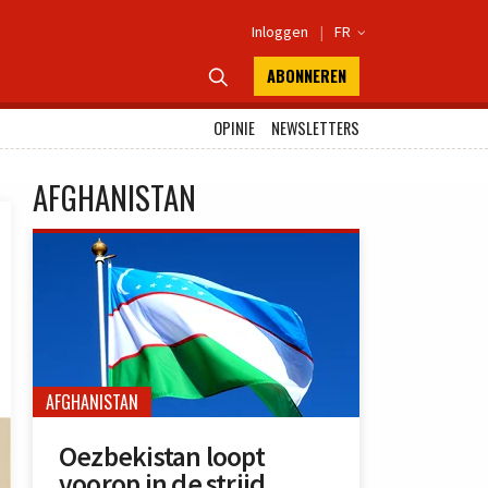
Inloggen
|
FR

ABONNEREN

OPINIE
NEWSLETTERS
AFGHANISTAN
AFGHANISTAN
Oezbekistan loopt
voorop in de strijd