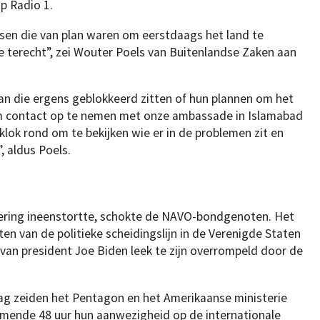
p Radio 1.
ensen die van plan waren om eerstdaags het land te
ie terecht”, zei Wouter Poels van Buitenlandse Zaken aan
tan die ergens geblokkeerd zitten of hun plannen om het
, om contact op te nemen met onze ambassade in Islamabad
klok rond om te bekijken wie er in de problemen zit en
 aldus Poels.
ering ineenstortte, schokte de NAVO-bondgenoten. Het
en van de politieke scheidingslijn in de Verenigde Staten
van president Joe Biden leek te zijn overrompeld door de
dag zeiden het Pentagon en het Amerikaanse ministerie
omende 48 uur hun aanwezigheid op de internationale