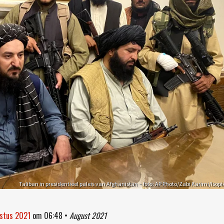
Taliban in presidentieel paleis van Afghanistan – foto: AP Photo/Zabi Karimi/Isopi
ustus 2021
om
06:48
•
August 2021