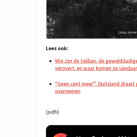
Links: Amer
Lees ook:
Wie zijn de taliban, de gewelddadig
verovert, en waar komen ze vandaa
“Geen cent meer”: Duitsland draait 
overnemen
(jvdh)