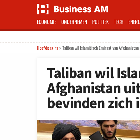
ECONOMIE
ONDERNEMEN
POLITIEK
TECH
ENERG
Hoofdpagina
»
Taliban wil Islamitisch Emiraat van Afghanistan
Taliban wil Isl
Afghanistan ui
bevinden zich 