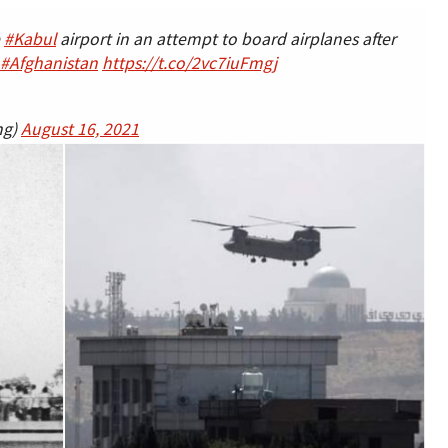
e
#Kabul
airport in an attempt to board airplanes after
#Afghanistan
https://t.co/2vc7iuFmgj
ng)
August 16, 2021