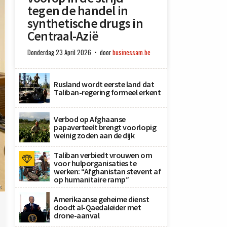
tegen de handel in
synthetische drugs in
Centraal-Azië
Donderdag 23 April 2026
door
businessam.be
Rusland wordt eerste land dat
Taliban-regering formeel erkent
Verbod op Afghaanse
papaverteelt brengt voorlopig
weinig zoden aan de dijk
Taliban verbiedt vrouwen om
voor hulporganisaties te
werken: “Afghanistan stevent af
op humanitaire ramp”
x
Amerikaanse geheime dienst
doodt al-Qaedaleider met
drone-aanval