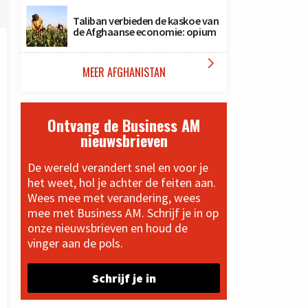
Taliban verbieden de kaskoe van
de Afghaanse economie: opium

MEER AFGHANISTAN
Ontvang de Business AM
nieuwsbrieven
De wereld verandert snel en voor je
het weet, hol je achter de feiten aan.
Wees mee met verandering, wees
mee met Business AM. Schrijf je in op
onze nieuwsbrieven en houd de
vinger aan de pols.
Schrijf je in