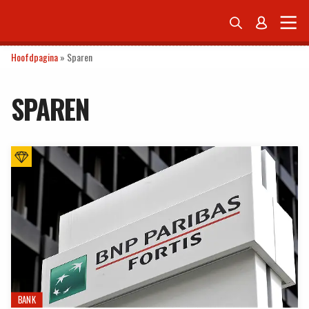


ONDERNEMEN
ECONOMIE
POLITIEK
TECH
PERSONAL FINANCE
Hoofdpagina
»
Sparen
SPAREN
BANK