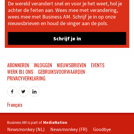
De wereld verandert snel en voor je het weet, hol je
achter de feiten aan. Wees mee met verandering,
wees mee met Business AM. Schrijf je in op onze
nieuwsbrieven en houd de vinger aan de pols.
Schrijf je in
ABONNEREN
INLOGGEN
NIEUWSBRIEVEN
EVENTS
WERK BIJ ONS
GEBRUIKSVOORWAARDEN
PRIVACYVERKLARING
Français
Business AM is part of
MediaNation
Newsmonkey (NL)
Newsmonkey (FR)
Goodbye