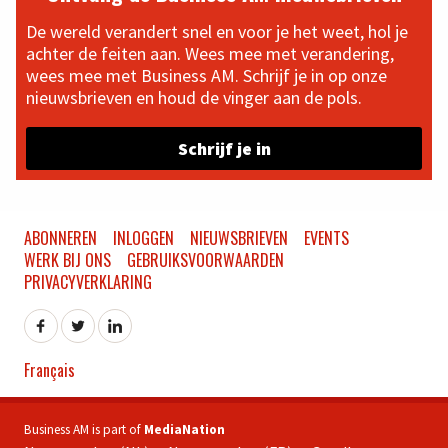
De wereld verandert snel en voor je het weet, hol je
achter de feiten aan. Wees mee met verandering,
wees mee met Business AM. Schrijf je in op onze
nieuwsbrieven en houd de vinger aan de pols.
Schrijf je in
ABONNEREN
INLOGGEN
NIEUWSBRIEVEN
EVENTS
WERK BIJ ONS
GEBRUIKSVOORWAARDEN
PRIVACYVERKLARING
Français
Business AM is part of
MediaNation