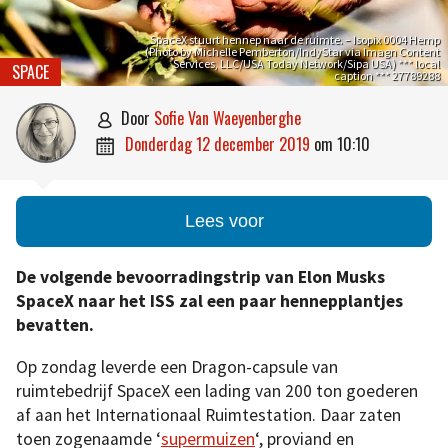
SpaceX stuurt hennep naar de ruimte. – Isopix 0004 Hemp
(Photo by Michelle Pemberton/IndyStar via Imagn Content
Services, LLC/USA Today Network/Sipa USA) *** local
SPACE
caption *** 27789288
door
Sofie Van Waeyenberghe

donderdag 12 december 2019
om
10:10

Lees voor
De volgende bevoorradingstrip van Elon Musks
SpaceX naar het ISS zal een paar hennepplantjes
bevatten.
Op zondag leverde een Dragon-capsule van
ruimtebedrijf SpaceX een lading van 200 ton goederen
af aan het Internationaal Ruimtestation. Daar zaten
toen zogenaamde ‘
supermuizen
‘, proviand en