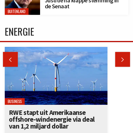
Justitie na krappe stemming in
de Senaat
BUITENLAND
ENERGIE


BUSINESS
RWE stapt uit Amerikaanse
offshore-windenergie via deal
van 1,2 miljard dollar