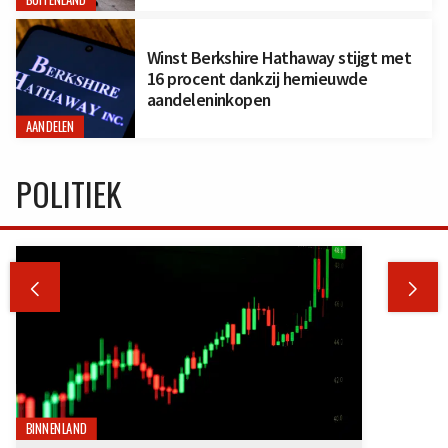
Winst Berkshire Hathaway stijgt met
16 procent dankzij hernieuwde
aandeleninkopen
AANDELEN
POLITIEK


BINNENLAND