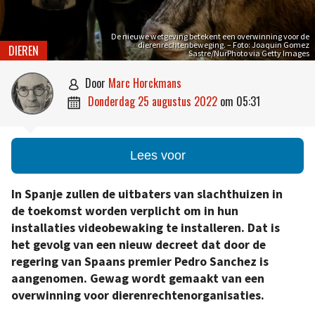
De nieuwe wetgeving betekent een overwinning voor de
dierenrechtenbeweging. – Foto: Joaquin Gomez
DIEREN
Sastre/NurPhoto via Getty Images
door
Marc Horckmans

donderdag 25 augustus 2022
om
05:31

Lees voor
In Spanje zullen de uitbaters van slachthuizen in
de toekomst worden verplicht om in hun
installaties videobewaking te installeren. Dat is
het gevolg van een nieuw decreet dat door de
regering van Spaans premier Pedro Sanchez is
aangenomen. Gewag wordt gemaakt van een
overwinning voor dierenrechtenorganisaties.