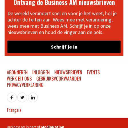
Ontvang de Business AM nieuwsbrieven
De wereld verandert snel en voor je het weet, hol je
achter de feiten aan. Wees mee met verandering,
wees mee met Business AM. Schrijf je in op onze
nieuwsbrieven en houd de vinger aan de pols.
Schrijf je in
ABONNEREN
INLOGGEN
NIEUWSBRIEVEN
EVENTS
WERK BIJ ONS
GEBRUIKSVOORWAARDEN
PRIVACYVERKLARING
Français
Business AM is part of
MediaNation