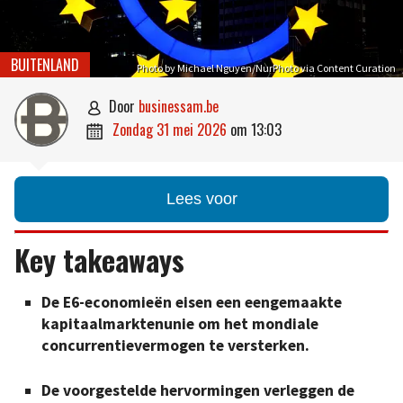
BUITENLAND
Photo by Michael Nguyen/NurPhoto via Content Curation
door
businessam.be

zondag 31 mei 2026
om
13:03

Lees voor
Key takeaways
De E6-economieën eisen een eengemaakte
kapitaalmarktenunie om het mondiale
concurrentievermogen te versterken.
De voorgestelde hervormingen verleggen de