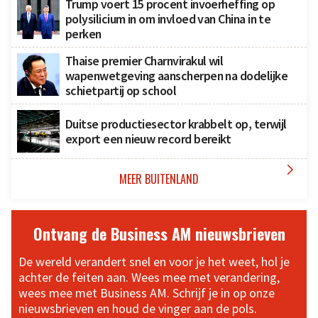
Trump voert 15 procent invoerheffing op
polysilicium in om invloed van China in te
perken
Thaise premier Charnvirakul wil
wapenwetgeving aanscherpen na dodelijke
schietpartij op school
Duitse productiesector krabbelt op, terwijl
export een nieuw record bereikt

MEER BUITENLAND
Ontvang de Business AM nieuwsbrieven
De wereld verandert snel en voor je het weet, hol je
achter de feiten aan. Wees mee met verandering,
wees mee met Business AM. Schrijf je in op onze
nieuwsbrieven en houd de vinger aan de pols.