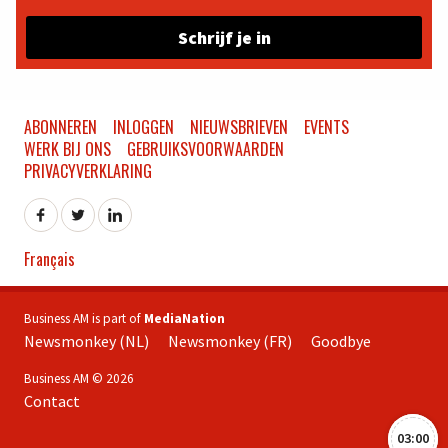
Schrijf je in
ABONNEREN
INLOGGEN
NIEUWSBRIEVEN
EVENTS
WERK BIJ ONS
GEBRUIKSVOORWAARDEN
PRIVACYVERKLARING
Français
Business AM is part of
MediaNation
Newsmonkey (NL)
Newsmonkey (FR)
Goodbye
Business AM © 2026
Contact
03:00