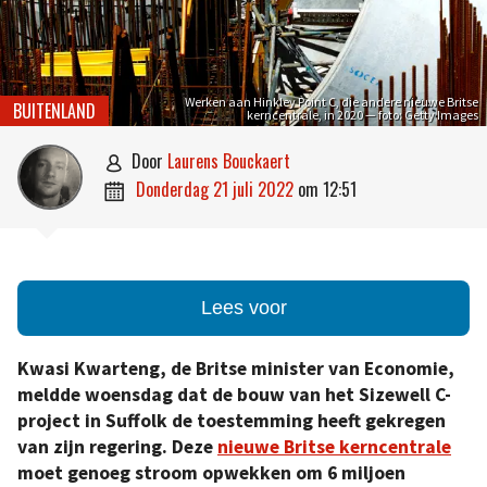
Werken aan Hinkley Point C, die andere nieuwe Britse
BUITENLAND
kerncentrale, in 2020 — foto: Getty Images
door
Laurens Bouckaert

donderdag 21 juli 2022
om
12:51

Lees voor
Kwasi Kwarteng, de Britse minister van Economie,
meldde woensdag dat de bouw van het Sizewell C-
project in Suffolk de toestemming heeft gekregen
van zijn regering. Deze
nieuwe Britse kerncentrale
moet genoeg stroom opwekken om 6 miljoen