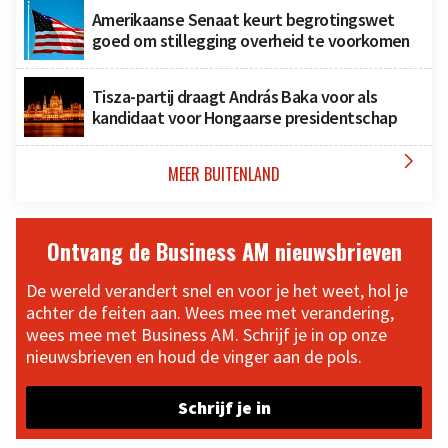
Amerikaanse Senaat keurt begrotingswet
goed om stillegging overheid te voorkomen
Tisza-partij draagt András Baka voor als
kandidaat voor Hongaarse presidentschap

MEER BUITENLAND
Ontvang de Business AM nieuwsbrieven
De wereld verandert snel en voor je het weet, hol je
achter de feiten aan. Wees mee met verandering,
wees mee met Business AM. Schrijf je in op onze
nieuwsbrieven en houd de vinger aan de pols.
Schrijf je in