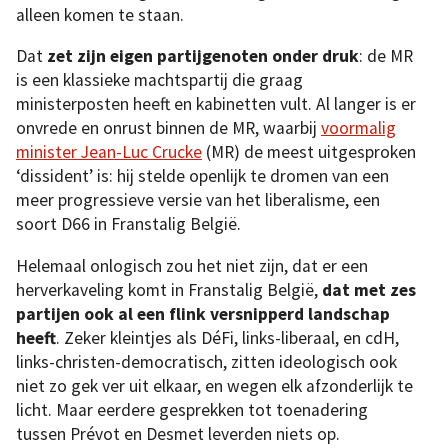
alleen komen te staan.
Dat
zet zijn eigen partijgenoten onder druk
: de MR
is een klassieke machtspartij die graag
ministerposten heeft en kabinetten vult. Al langer is er
onvrede en onrust binnen de MR, waarbij
voormalig
minister Jean-Luc Crucke
(MR) de meest uitgesproken
‘dissident’ is: hij stelde openlijk te dromen van een
meer progressieve versie van het liberalisme, een
soort D66 in Franstalig België.
Helemaal onlogisch zou het niet zijn, dat er een
herverkaveling komt in Franstalig België,
dat met zes
partijen ook al een flink versnipperd landschap
heeft
. Zeker kleintjes als DéFi, links-liberaal, en cdH,
links-christen-democratisch, zitten ideologisch ook
niet zo gek ver uit elkaar, en wegen elk afzonderlijk te
licht. Maar eerdere gesprekken tot toenadering
tussen Prévot en Desmet leverden niets op.