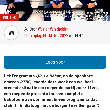
Partijvoorzitter Paul Magnette (PS), Jean-Marc Nollet
(Ecolo) en Georges-Louis Bouchez (MR) bij het debat op
POLITIEK
RTBF – Screenshot QR, le débat
door
Wouter Verschelden

WV
vrijdag 14 oktober 2022
om
14:47

Lees voor
Het Programma
QR, Le Débat
, op de openbare
omroep
RTBF
, leverde deze week een wel heel
vreemde situatie op: roepende partijvoorzitters,
een roepende presentator, een complete
kakofonie aan stemmen, in een programma dat
claimt “in dialoog met de burger te willen gaan”.