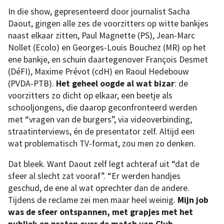
In die show, gepresenteerd door journalist Sacha
Daout, gingen alle zes de voorzitters op witte bankjes
naast elkaar zitten, Paul Magnette (PS), Jean-Marc
Nollet (Ecolo) en Georges-Louis Bouchez (MR) op het
ene bankje, en schuin daartegenover François Desmet
(DéFI), Maxime Prévot (cdH) en Raoul Hedebouw
(PVDA-PTB).
Het geheel oogde al wat bizar
: de
voorzitters zo dicht op elkaar, een beetje als
schooljongens, die daarop geconfronteerd werden
met “vragen van de burgers”, via videoverbinding,
straatinterviews, én de presentator zelf. Altijd een
wat problematisch TV-format, zou men zo denken.
Dat bleek. Want Daout zelf legt achteraf uit “dat de
sfeer al slecht zat vooraf”. “Er werden handjes
geschud, de ene al wat oprechter dan de andere.
Tijdens de reclame zei men maar heel weinig.
Mijn job
was de sfeer ontspannen, met grapjes met het