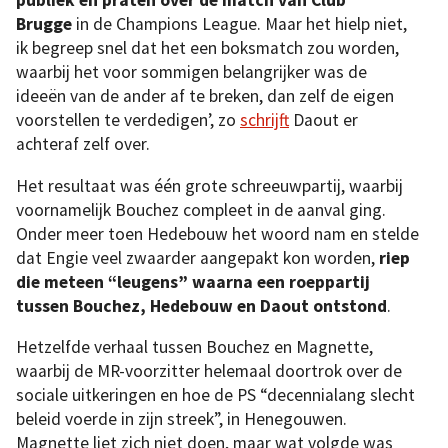
publiek en praten over de match van Club
Brugge
in de Champions League. Maar het hielp niet,
ik begreep snel dat het een boksmatch zou worden,
waarbij het voor sommigen belangrijker was de
ideeën van de ander af te breken, dan zelf de eigen
voorstellen te verdedigen’, zo
schrijft
Daout er
achteraf zelf over.
Het resultaat was één grote schreeuwpartij, waarbij
voornamelijk Bouchez compleet in de aanval ging.
Onder meer toen Hedebouw het woord nam en stelde
dat Engie veel zwaarder aangepakt kon worden,
riep
die meteen “leugens” waarna een roeppartij
tussen Bouchez, Hedebouw en Daout ontstond
.
Hetzelfde verhaal tussen Bouchez en Magnette,
waarbij de MR-voorzitter helemaal doortrok over de
sociale uitkeringen en hoe de PS “decennialang slecht
beleid voerde in zijn streek”, in Henegouwen.
Magnette liet zich niet doen, maar wat volgde was