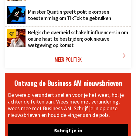
Minister Quintin geeft politiekorpsen
toestemming om TikTok te gebruiken
Belgische overheid schakelt influencers in om
online haat te bestrijden; ook nieuwe
wetgeving op komst

MEER POLITIEK
Ontvang de Business AM nieuwsbrieven
De wereld verandert snel en voor je het weet, hol je
achter de feiten aan. Wees mee met verandering,
wees mee met Business AM. Schrijf je in op onze
nieuwsbrieven en houd de vinger aan de pols.
Schrijf je in