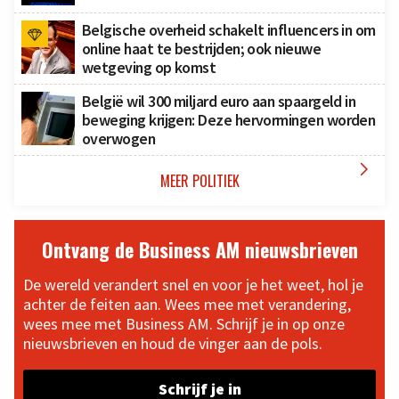
Belgische overheid schakelt influencers in om
online haat te bestrijden; ook nieuwe
wetgeving op komst
België wil 300 miljard euro aan spaargeld in
beweging krijgen: Deze hervormingen worden
overwogen

MEER POLITIEK
Ontvang de Business AM nieuwsbrieven
De wereld verandert snel en voor je het weet, hol je
achter de feiten aan. Wees mee met verandering,
wees mee met Business AM. Schrijf je in op onze
nieuwsbrieven en houd de vinger aan de pols.
Schrijf je in