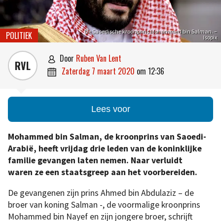
De Saoedische kroonprins Mohammed bin Salman. –
POLITIEK
Isopix
door
Ruben Van Lent

RVL
zaterdag 7 maart 2020
om
12:36

Lees voor
Mohammed bin Salman, de kroonprins van Saoedi-
Arabië, heeft vrijdag drie leden van de koninklijke
familie gevangen laten nemen. Naar verluidt
waren ze een staatsgreep aan het voorbereiden.
De gevangenen zijn prins Ahmed bin Abdulaziz – de
broer van koning Salman -, de voormalige kroonprins
Mohammed bin Nayef en zijn jongere broer, schrijft