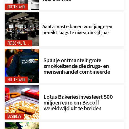
BUITENLAND
Aantal vaste banen voor jongeren
bereikt laagste niveau in vijf jaar
PERSONAL FINANCE
Spanje ontmantelt grote
smokkelbende die drugs- en
mensenhandel combineerde
BUITENLAND
Lotus Bakeries investeert 500
miljoen euro om Biscoff
wereldwijd uit te breiden
BUSINESS