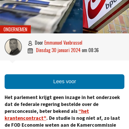
ONDERNEMEN
Getty Images
door
Emmanuel Vanbrussel

dinsdag 30 januari 2024
om
08:36

Lees voor
Het parlement krijgt geen inzage in het onderzoek
dat de federale regering bestelde over de
persconcessie, beter bekend als
“het
krantencontract”
. De studie is nog niet af, zo laat
de FOD Economie weten aan de Kamercommissie