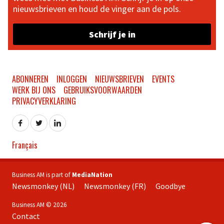
nieuwsbrieven en houd de vinger aan de pols.
Schrijf je in
ABONNEREN
INLOGGEN
NIEUWSBRIEVEN
EVENTS
WERK BIJ ONS
GEBRUIKSVOORWAARDEN
PRIVACYVERKLARING
Français
Business AM is part of
MediaNation
Newsmonkey (NL)
Newsmonkey (FR)
Goodbye
Business AM © 2026
Contact