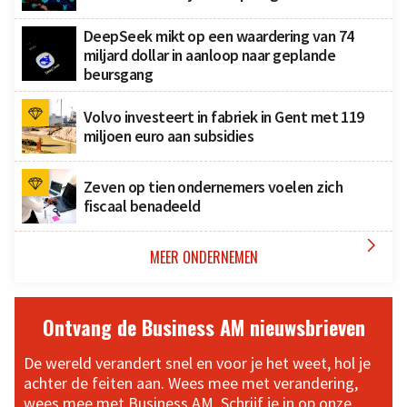
DeepSeek mikt op een waardering van 74
miljard dollar in aanloop naar geplande
beursgang
Volvo investeert in fabriek in Gent met 119
miljoen euro aan subsidies
Zeven op tien ondernemers voelen zich
fiscaal benadeeld

MEER ONDERNEMEN
Ontvang de Business AM nieuwsbrieven
De wereld verandert snel en voor je het weet, hol je
achter de feiten aan. Wees mee met verandering,
wees mee met Business AM. Schrijf je in op onze