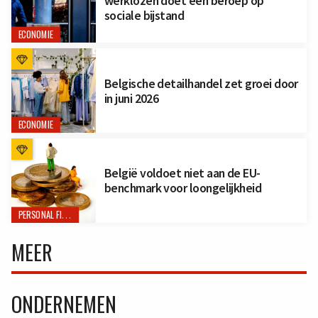
werklozen doet een beroep op
sociale bijstand
ECONOMIE
Belgische detailhandel zet groei door
in juni 2026
ECONOMIE
België voldoet niet aan de EU-
benchmark voor loongelijkheid
PERSONAL FINANCE
MEER
ONDERNEMEN