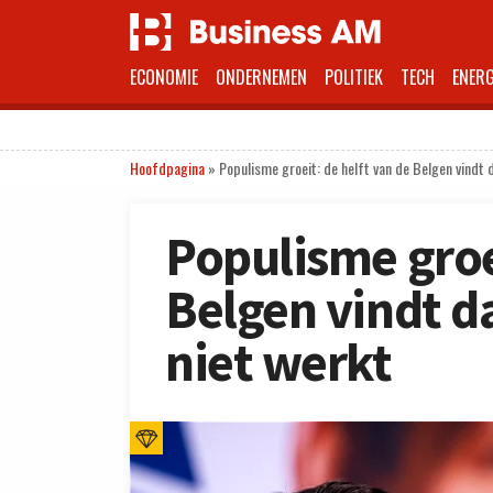
ECONOMIE
ONDERNEMEN
POLITIEK
TECH
ENERG
Hoofdpagina
»
Populisme groeit: de helft van de Belgen vindt
Populisme groei
Belgen vindt d
niet werkt