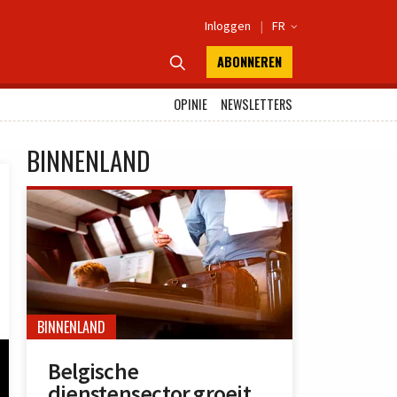
Inloggen
|
FR

ABONNEREN

OPINIE
NEWSLETTERS
BINNENLAND
BINNENLAND
Belgische
dienstensector groeit