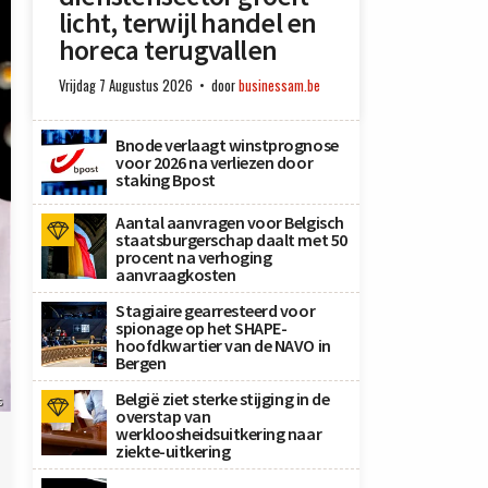
licht, terwijl handel en
horeca terugvallen
Vrijdag 7 Augustus 2026
door
businessam.be
Bnode verlaagt winstprognose
voor 2026 na verliezen door
staking Bpost
Aantal aanvragen voor Belgisch
staatsburgerschap daalt met 50
procent na verhoging
aanvraagkosten
Stagiaire gearresteerd voor
spionage op het SHAPE-
hoofdkwartier van de NAVO in
Bergen
België ziet sterke stijging in de
s
overstap van
werkloosheidsuitkering naar
ziekte-uitkering