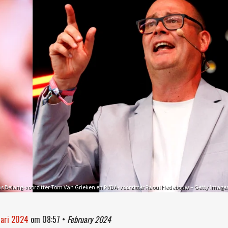
s Belang-voorzitter Tom Van Grieken en PVDA-voorzitter Raoul Hedebouw – Getty Image
uari 2024
om
08:57
•
February 2024