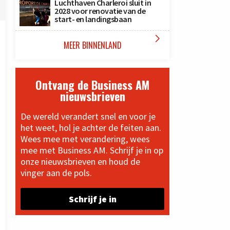
Luchthaven Charleroi sluit in
2028 voor renovatie van de
start- en landingsbaan

MEER BINNENLAND
Ontvang de Business AM
nieuwsbrieven
De wereld verandert snel en voor je
het weet, hol je achter de feiten aan.
Wees mee met verandering, wees
mee met Business AM. Schrijf je in op
onze nieuwsbrieven en houd de
vinger aan de pols.
Schrijf je in