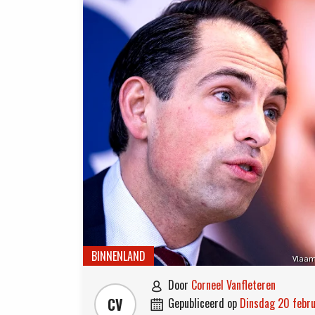
BINNENLAND
Vlaam
door
Corneel Vanfleteren

CV
gepubliceerd op
dinsdag 20 febr
