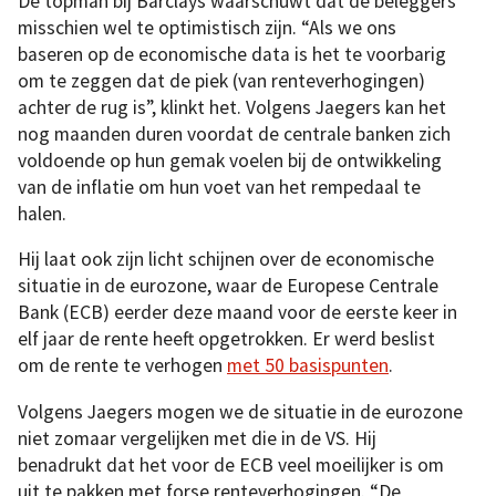
De topman bij Barclays waarschuwt dat de beleggers
misschien wel te optimistisch zijn. “Als we ons
baseren op de economische data is het te voorbarig
om te zeggen dat de piek (van renteverhogingen)
achter de rug is”, klinkt het. Volgens Jaegers kan het
nog maanden duren voordat de centrale banken zich
voldoende op hun gemak voelen bij de ontwikkeling
van de inflatie om hun voet van het rempedaal te
halen.
Hij laat ook zijn licht schijnen over de economische
situatie in de eurozone, waar de Europese Centrale
Bank (ECB) eerder deze maand voor de eerste keer in
elf jaar de rente heeft opgetrokken. Er werd beslist
om de rente te verhogen
met 50 basispunten
.
Volgens Jaegers mogen we de situatie in de eurozone
niet zomaar vergelijken met die in de VS. Hij
benadrukt dat het voor de ECB veel moeilijker is om
uit te pakken met forse renteverhogingen. “De