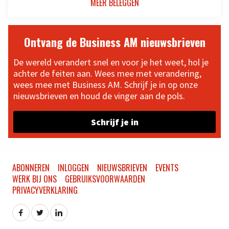
MEER BELEGGEN
Ontvang de Business AM nieuwsbrieven
De wereld verandert snel en voor je het weet, hol je
achter de feiten aan. Wees mee met verandering,
wees mee met Business AM. Schrijf je in op onze
nieuwsbrieven en houd de vinger aan de pols.
Schrijf je in
ABONNEREN
INLOGGEN
NIEUWSBRIEVEN
EVENTS
WERK BIJ ONS
GEBRUIKSVOORWAARDEN
PRIVACYVERKLARING