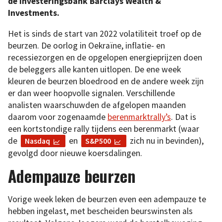
de investeringsbank Barclays Wealth &
Investments.
Het is sinds de start van 2022 volatiliteit troef op de
beurzen. De oorlog in Oekraïne, inflatie- en
recessiezorgen en de opgelopen energieprijzen doen
de beleggers alle kanten uitlopen. De ene week
kleuren de beurzen bloedrood en de andere week zijn
er dan weer hoopvolle signalen. Verschillende
analisten waarschuwden de afgelopen maanden
daarom voor zogenaamde
berenmarktrally’s
. Dat is
een kortstondige rally tijdens een berenmarkt (waar
de
en
zich nu in bevinden),
Nasdaq
S&P500
gevolgd door nieuwe koersdalingen.
Adempauze beurzen
Vorige week leken de beurzen even een adempauze te
hebben ingelast, met bescheiden beurswinsten als