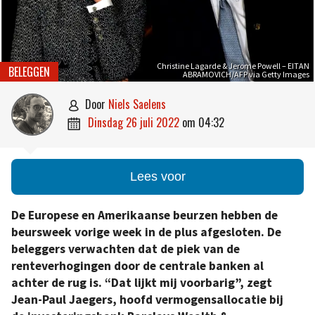
Christine Lagarde & Jerome Powell – EITAN
BELEGGEN
ABRAMOVICH/AFP via Getty Images
door
Niels Saelens

dinsdag 26 juli 2022
om
04:32

Lees voor
De Europese en Amerikaanse beurzen hebben de
beursweek vorige week in de plus afgesloten. De
beleggers verwachten dat de piek van de
renteverhogingen door de centrale banken al
achter de rug is. “Dat lijkt mij voorbarig”, zegt
Jean-Paul Jaegers, hoofd vermogensallocatie bij