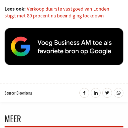
Lees ook:
Verkoop duurste vastgoed van Londen
stijgt met 80 procent na beëindiging lockdown
Source: Bloomberg
MEER