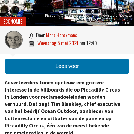
Piccadilly Circus mag zich opnieuw in een grote interesse
van adverteerders verheugen. – Amer
ECONOMIE
Ghazzal/Shutterstock
door
Marc Horckmans

woensdag 5 mei 2021
om
12:40

Lees voor
Adverteerders tonen opnieuw een grotere
interesse in de billboards die op Piccadilly Circus
in Londen voor reclamedoeleinden worden
verhuurd. Dat zegt Tim Bleakley, chief executive
van het bedrijf Ocean Outdoor, aanbieder van
buitenreclame en uitbater van de panelen op
Piccadilly Circus, één van de meest bekende
reclamelocaties in de wereld.