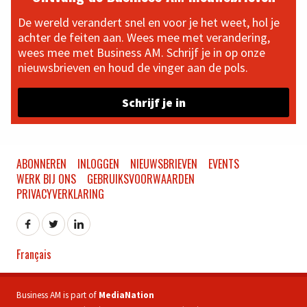
De wereld verandert snel en voor je het weet, hol je
achter de feiten aan. Wees mee met verandering,
wees mee met Business AM. Schrijf je in op onze
nieuwsbrieven en houd de vinger aan de pols.
Schrijf je in
ABONNEREN
INLOGGEN
NIEUWSBRIEVEN
EVENTS
WERK BIJ ONS
GEBRUIKSVOORWAARDEN
PRIVACYVERKLARING
Français
Business AM is part of
MediaNation