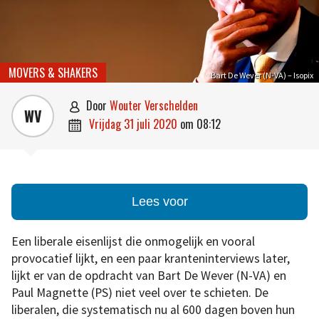
MOVERS & SHAKERS
Bart De Wever (N-VA) – Isopix
door
Wouter Verschelden

WV
vrijdag 31 juli 2020
om
08:12

Lees voor
Een liberale eisenlijst die onmogelijk en vooral
provocatief lijkt, en een paar kranteninterviews later,
lijkt er van de opdracht van Bart De Wever (N-VA) en
Paul Magnette (PS) niet veel over te schieten. De
liberalen, die systematisch nu al 600 dagen boven hun