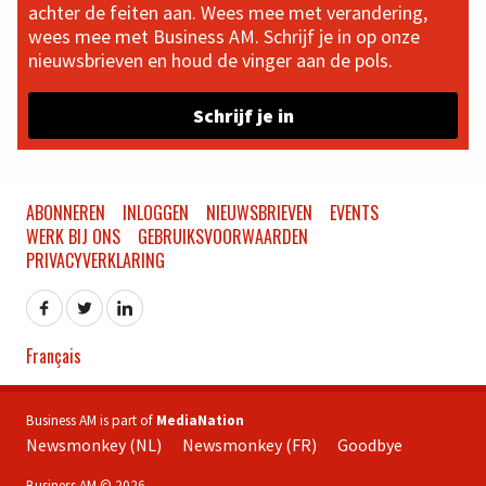
achter de feiten aan. Wees mee met verandering,
wees mee met Business AM. Schrijf je in op onze
nieuwsbrieven en houd de vinger aan de pols.
Schrijf je in
ABONNEREN
INLOGGEN
NIEUWSBRIEVEN
EVENTS
WERK BIJ ONS
GEBRUIKSVOORWAARDEN
PRIVACYVERKLARING
Français
Business AM is part of
MediaNation
Newsmonkey (NL)
Newsmonkey (FR)
Goodbye
Business AM © 2026