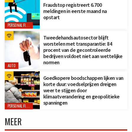
Fraudstop registreert 6.700
meldingen in eerste maand na
opstart
PERSONAL FINANCE
Tweedehandsautosector blijft
worstelen met transparantie: 84
procent van de gecontroleerde
bedrijven voldoet niet aan wettelijke
normen
AUTO
Goedkopere boodschappen lijken van
korte duur: voedselprijzen dreigen
weer te stijgen door
klimaatverandering en geopolitieke
spanningen
PERSONAL FINANCE
MEER