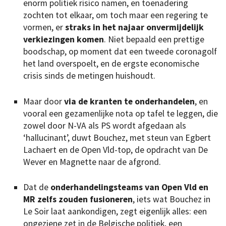
enorm politiek risico namen, en toenadering
zochten tot elkaar, om toch maar een regering te
vormen, er
straks in het najaar onvermijdelijk
verkiezingen komen
. Niet bepaald een prettige
boodschap, op moment dat een tweede coronagolf
het land overspoelt, en de ergste economische
crisis sinds de metingen huishoudt.
Maar door
via de kranten te onderhandelen
, en
vooral een gezamenlijke nota op tafel te leggen, die
zowel door N-VA als PS wordt afgedaan als
‘hallucinant’, duwt Bouchez, met steun van Egbert
Lachaert en de Open Vld-top, de opdracht van De
Wever en Magnette naar de afgrond.
Dat de
onderhandelingsteams van Open Vld en
MR zelfs zouden fusioneren
, iets wat Bouchez in
Le Soir laat aankondigen, zegt eigenlijk alles: een
ongeziene zet in de Belgische politiek, een