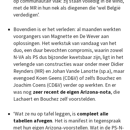
op communautair vlak: zij staan volledig in de wind,
met de MR in hun nek als diegenen die ‘wel België
verdedigen’.
Bovendien is er het verleden: al maanden werkten
voorgangers van Magnette en De Wever aan
oplossingen. Het werkstuk van vandaag van het
duo, een duur bevochten compromis, waarin zowel
N-VA als PS dus bijzonder kwetsbaar zijn, ligt in het
verlengde van constructies waar onder meer Didier
Reynders (MR) en Johan Vande Lanotte (sp.a), maar
evengoed Koen Geens (CD&V) of zelfs Bouchez en
Joachim Coens (CD&V) verder op werkten. En er
was nog
zeer recent de eigen Arizona-nota
, die
Lachaert en Bouchez zelf voorstelden.
‘Wat ze nu op tafel leggen, is
compleet alle
tabellen afvegen
. Het is manifest in tegenspraak
met hun eigen Arizona-voorstellen. Wat in de PS-N-