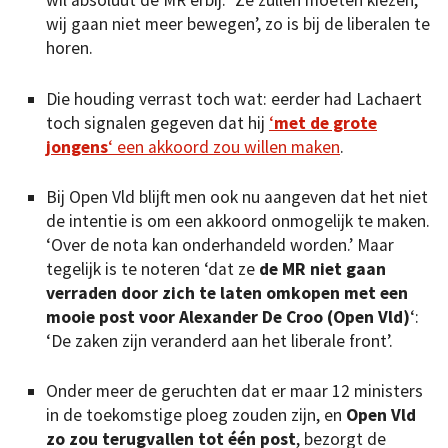
wil absoluut de MR erbij. ‘Ze zullen moeten kiezen,
wij gaan niet meer bewegen’, zo is bij de liberalen te
horen.
Die houding verrast toch wat: eerder had Lachaert
toch signalen gegeven dat hij
‘
met de grote
jongens
‘ een akkoord zou willen maken
.
Bij Open Vld blijft men ook nu aangeven dat het niet
de intentie is om een akkoord onmogelijk te maken.
‘Over de nota kan onderhandeld worden.’ Maar
tegelijk is te noteren ‘dat ze
de MR niet gaan
verraden door zich te laten omkopen met een
mooie post voor Alexander De Croo (Open Vld)
‘:
‘De zaken zijn veranderd aan het liberale front’.
Onder meer de geruchten dat er maar 12 ministers
in de toekomstige ploeg zouden zijn, en
Open Vld
zo zou terugvallen tot één post
, bezorgt de