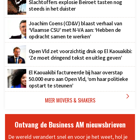
Slachtoffers explosie Beiroet tasten nog
steeds in het duister
Joachim Coens (CD&V) blaast verhaal van
‘Vlaamse CSU’ met N-VA aan: ‘Hebben de
opdracht samen te werken’
Open Vld zet voorzichtig druk op El Kaouakibi:
‘Ze moet dringend tekst en uitleg geven’
El Kaouakibi factureerde bij haar overstap
50.000 euro aan Open Vld, ‘om haar politieke
opstart te steunen’

MEER MOVERS & SHAKERS
Ontvang de Business AM nieuwsbrieven
De wereld verandert snel en voor je het weet, hol je