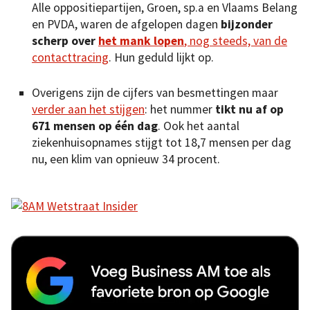
Alle oppositiepartijen, Groen, sp.a en Vlaams Belang
en PVDA, waren de afgelopen dagen
bijzonder
scherp over
het mank lopen
, nog steeds, van de
contacttracing
. Hun geduld lijkt op.
Overigens zijn de cijfers van besmettingen maar
verder aan het stijgen
: het nummer
tikt nu af op
671 mensen op één dag
. Ook het aantal
ziekenhuisopnames stijgt tot 18,7 mensen per dag
nu, een klim van opnieuw 34 procent.