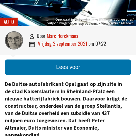
Opel gaat in Kaiserslautern batterijen voor een half
AUTO
miljoen wagens per jaar bouwen. – View/Picture Alliance
door
Marc Horckmans

vrijdag 3 september 2021
om
07:22

Lees voor
De Duitse autofabrikant Opel gaat op zijn site in
de stad Kaiserslautern in Rheinland-Pfalz een
nieuwe batterijfabriek bouwen. Daarvoor krijgt de
constructeur, onderdeel van de groep Stellantis,
van de Duitse overheid een subsidie van 437
miljoen euro toegewezen. Dat heeft Peter
Altmaier, Duits minister van Economie,
aangekondigd.