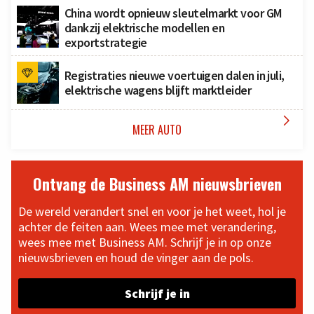
China wordt opnieuw sleutelmarkt voor GM
dankzij elektrische modellen en
exportstrategie
Registraties nieuwe voertuigen dalen in juli,
elektrische wagens blijft marktleider

MEER AUTO
Ontvang de Business AM nieuwsbrieven
De wereld verandert snel en voor je het weet, hol je
achter de feiten aan. Wees mee met verandering,
wees mee met Business AM. Schrijf je in op onze
nieuwsbrieven en houd de vinger aan de pols.
Schrijf je in