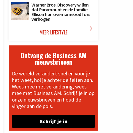
Warner Bros. Discovery willen
dat Paramount en de familie
Ellison hun overnamebod fors
verhogen

MEER LIFESTYLE
Ontvang de Business AM
nieuwsbrieven
De wereld verandert snel en voor je
het weet, hol je achter de feiten aan.
Wees mee met verandering, wees
mee met Business AM. Schrijf je in op
onze nieuwsbrieven en houd de
vinger aan de pols.
Schrijf je in