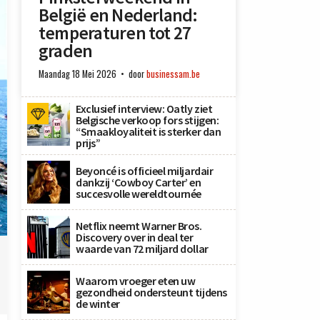
België en Nederland:
temperaturen tot 27
graden
Maandag 18 Mei 2026
door
businessam.be
Exclusief interview: Oatly ziet
Belgische verkoop fors stijgen:
“Smaakloyaliteit is sterker dan
prijs”
Beyoncé is officieel miljardair
dankzij ‘Cowboy Carter’ en
succesvolle wereldtournée
Netflix neemt Warner Bros.
Discovery over in deal ter
waarde van 72 miljard dollar
Waarom vroeger eten uw
gezondheid ondersteunt tijdens
de winter