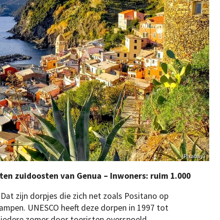
(Pixabay)
r ten zuidoosten van Genua – Inwoners: ruim 1.000
. Dat zijn dorpjes die zich net zoals Positano op
klampen. UNESCO heeft deze dorpen in 1997 tot
iedere zomer door toeristen overspoeld.