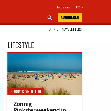
Inloggen
|
FR

ABONNEREN

OPINIE
NEWSLETTERS
LIFESTYLE
HOBBY & VRIJE TIJD
Zonnig
Pinksterweekend in