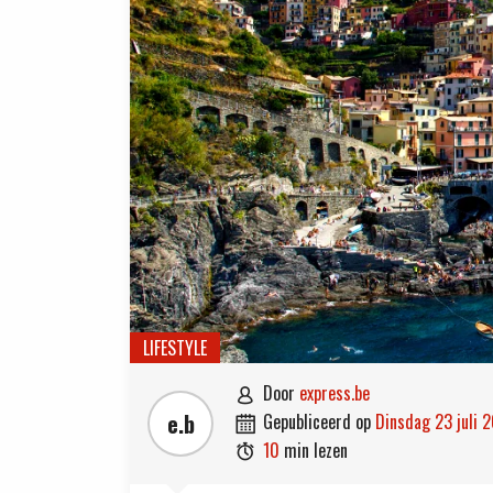
LIFESTYLE
door
express.be

e.b
gepubliceerd op
dinsdag 23 juli 

10
min lezen
