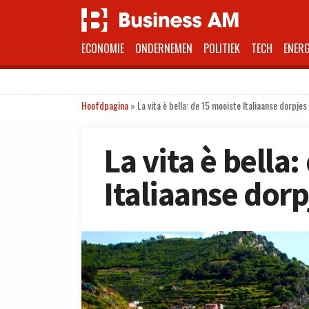
ECONOMIE
ONDERNEMEN
POLITIEK
TECH
ENERG
Hoofdpagina
»
La vita è bella: de 15 mooiste Italiaanse dorpjes
La vita è bella
Italiaanse dorp