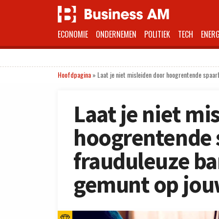
ECONOMIE
ONDERNEMEN
POLITIEK
TECH
ENERG
Hoofdpagina
»
Laat je niet misleiden door hoogrentende spaa
Laat je niet mi
hoogrentende 
frauduleuze b
gemunt op jou