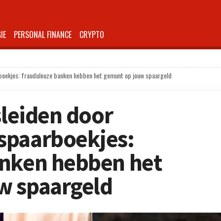
IE
PERSONAL FINANCE
CRYPTO
rboekjes: frauduleuze banken hebben het gemunt op jouw spaargeld
sleiden door
spaarboekjes:
anken hebben het
w spaargeld