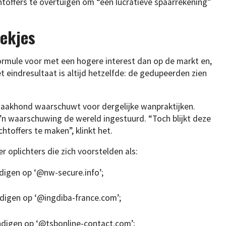
htoffers te overtuigen om “een lucratieve spaarrekening”
ekjes
rmule voor met een hogere interest dan op de markt en,
 eindresultaat is altijd hetzelfde: de gedupeerden zien
swaakhond waarschuwt voor dergelijke wanpraktijken.
o’n waarschuwing de wereld ingestuurd. “Toch blijkt deze
htoffers te maken”, klinkt het.
 oplichters die zich voorstelden als:
digen op ‘@nw-secure.info’;
ndigen op ‘@ingdiba-france.com’;
ndigen op ‘@tsbonline-contact.com’;