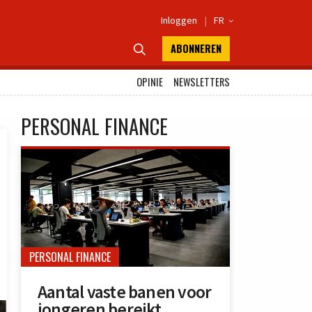
Inloggen
|
FR

ABONNEREN

OPINIE
NEWSLETTERS
PERSONAL FINANCE
PERSONAL FINANCE
Aantal vaste banen voor
jongeren bereikt