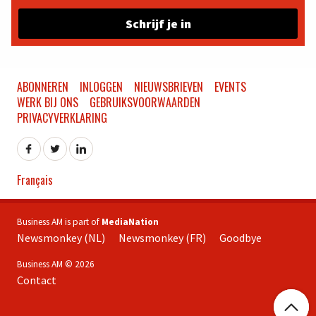
Schrijf je in
ABONNEREN
INLOGGEN
NIEUWSBRIEVEN
EVENTS
WERK BIJ ONS
GEBRUIKSVOORWAARDEN
PRIVACYVERKLARING
Français
Business AM is part of
MediaNation
Newsmonkey (NL)
Newsmonkey (FR)
Goodbye
Business AM © 2026
Contact
