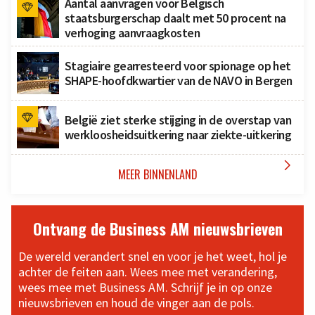
Aantal aanvragen voor Belgisch
staatsburgerschap daalt met 50 procent na
verhoging aanvraagkosten
Stagiaire gearresteerd voor spionage op het
SHAPE-hoofdkwartier van de NAVO in Bergen
België ziet sterke stijging in de overstap van
werkloosheidsuitkering naar ziekte-uitkering

MEER BINNENLAND
Ontvang de Business AM nieuwsbrieven
De wereld verandert snel en voor je het weet, hol je
achter de feiten aan. Wees mee met verandering,
wees mee met Business AM. Schrijf je in op onze
nieuwsbrieven en houd de vinger aan de pols.