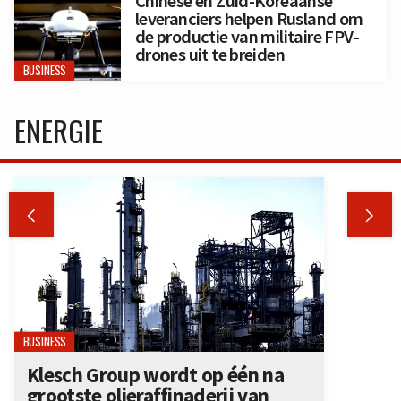
Chinese en Zuid-Koreaanse
leveranciers helpen Rusland om
de productie van militaire FPV-
drones uit te breiden
BUSINESS
ENERGIE


BUSINESS
Klesch Group wordt op één na
grootste olieraffinaderij van