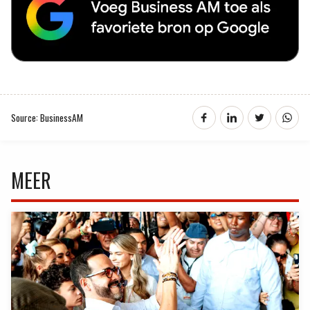
Source: BusinessAM
MEER