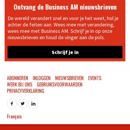
Ontvang de Business AM nieuwsbrieven
De wereld verandert snel en voor je het weet, hol je
achter de feiten aan. Wees mee met verandering,
wees mee met Business AM. Schrijf je in op onze
nieuwsbrieven en houd de vinger aan de pols.
Schrijf je in
ABONNEREN
INLOGGEN
NIEUWSBRIEVEN
EVENTS
WERK BIJ ONS
GEBRUIKSVOORWAARDEN
PRIVACYVERKLARING
Français