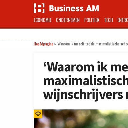
ECONOMIE
ONDERNEMEN
POLITIEK
TECH
ENERG
Hoofdpagina
»
‘Waarom ik mezelf tot de maximalistische school
‘Waarom ik mez
maximalistisch
wijnschrijvers 