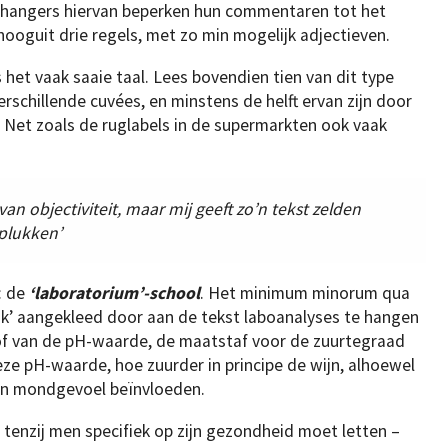
nhangers hiervan beperken hun commentaren tot het
ooguit drie regels, met zo min mogelijk adjectieven.
s het vaak saaie taal. Lees bovendien tien van dit type
erschillende cuvées, en minstens de helft ervan zijn door
 Net zoals de ruglabels in de supermarkten ook vaak
an objectiviteit, maar mij geeft zo’n tekst zelden
 plukken’
: de
‘laboratorium’-school
. Het minimum minorum qua
jk’ aangekleed door aan de tekst laboanalyses te hangen
 of van de pH-waarde, de maatstaf voor de zuurtegraad
eze pH-waarde, hoe zuurder in principe de wijn, alhoewel
 en mondgevoel beïnvloeden.
 tenzij men specifiek op zijn gezondheid moet letten –