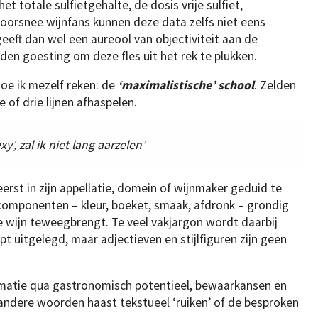
 totale sulfietgehalte, de dosis vrije sulfiet,
 doorsnee wijnfans kunnen deze data zelfs niet eens
geeft dan wel een aureool van objectiviteit aan de
lden goesting om deze fles uit het rek te plukken.
oe ik mezelf reken: de
‘maximalistische’ school
. Zelden
e of drie lijnen afhaspelen.
xy’, zal ik niet lang aarzelen’
erst in zijn appellatie, domein of wijnmaker geduid te
componenten – kleur, boeket, smaak, afdronk – grondig
e wijn teweegbrengt. Te veel vakjargon wordt daarbij
 uitgelegd, maar adjectieven en stijlfiguren zijn geen
rmatie qua gastronomisch potentieel, bewaarkansen en
ndere woorden haast tekstueel ‘ruiken’ of de besproken