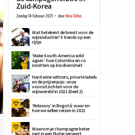
Zuid-Korea
Zondag 14 Februari 2021
door
Nina Dillen
Wat betekent de brexit voor de
wijnindustrie? 5 trends op een
rijtje
‘Make South-America wild
again’: hoe Colombia en co
inzetten op biodiversiteit
Hard wine seltzers, private labels
en de prijzenjojo: onze
vooruitzichten voor de
wijnwereld in 2021 (Deel 2)
‘Relaxury’ in Bogotá: waar en
hoe we willen reizen in 2021
Waarom je champagne beter
niet in een fluitje serveert