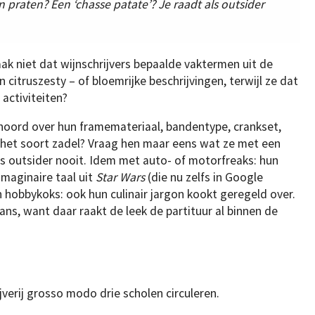
n praten? Een ‘chasse patate’? Je raadt als outsider
 niet dat wijnschrijvers bepaalde vaktermen uit de
n citruszesty – of bloemrijke beschrijvingen, terwijl ze dat
 activiteiten?
ehoord over hun framemateriaal, bandentype, crankset,
 het soort zadel? Vraag hen maar eens wat ze met een
als outsider nooit. Idem met auto- of motorfreaks: hun
imaginaire taal uit
Star Wars
(die nu zelfs in Google
hobbykoks: ook hun culinair jargon kookt geregeld over.
ns, want daar raakt de leek de partituur al binnen de
l
rijverij grosso modo drie scholen circuleren.