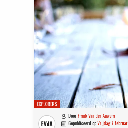
EXPLORERS
door
Frank Van der Auwera

FVdA
gepubliceerd op
vrijdag 7 februa
