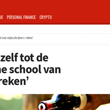
IE
PERSONAL FINANCE
CRYPTO
 van wijnschrijvers reken’
elf tot de
e school van
reken’