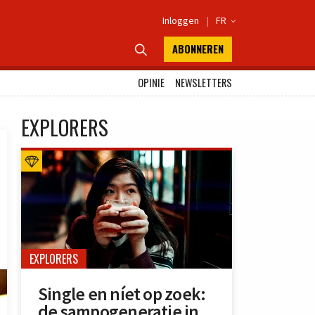
Inloggen
|
FR

ABONNEREN

OPINIE
NEWSLETTERS
EXPLORERS
EXPLORERS
Single en níet op zoek:
de sampogeneratie in