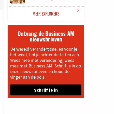

MEER EXPLORERS
Ontvang de Business AM
nieuwsbrieven
De wereld verandert snel en voor je
het weet, hol je achter de feiten aan.
Wees mee met verandering, wees
mee met Business AM. Schrijf je in op
onze nieuwsbrieven en houd de
vinger aan de pols.
Schrijf je in