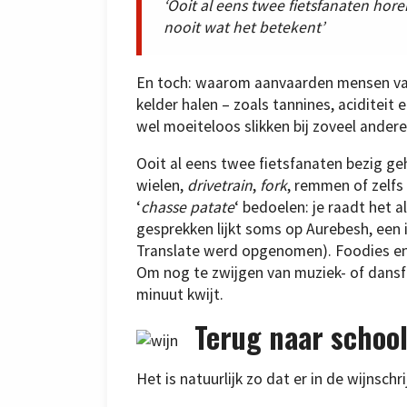
‘Ooit al eens twee fietsfanaten hore
nooit wat het betekent’
En toch: waarom aanvaarden mensen vaak
kelder halen – zoals tannines, aciditeit e
wel moeiteloos slikken bij zoveel andere
Ooit al eens twee fietsfanaten bezig g
wielen,
drivetrain
,
fork
, remmen of zelfs
‘
chasse patate
‘ bedoelen: je raadt het 
gesprekken lijkt soms op Aurebesh, een 
Translate werd opgenomen). Foodies en 
Om nog te zwijgen van muziek- of dansfa
minuut kwijt.
Terug naar schoo
Het is natuurlijk zo dat er in de wijnsch