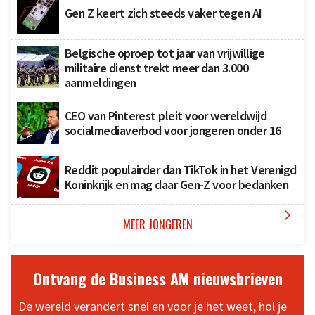
Gen Z keert zich steeds vaker tegen AI
Belgische oproep tot jaar van vrijwillige
militaire dienst trekt meer dan 3.000
aanmeldingen
CEO van Pinterest pleit voor wereldwijd
socialmediaverbod voor jongeren onder 16
Reddit populairder dan TikTok in het Verenigd
Koninkrijk en mag daar Gen-Z voor bedanken

MEER JONGEREN
Ontvang de Business AM nieuwsbrieven
De wereld verandert snel en voor je het weet, hol je