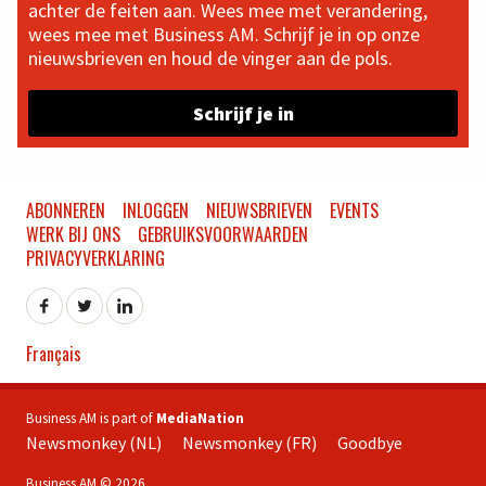
achter de feiten aan. Wees mee met verandering,
wees mee met Business AM. Schrijf je in op onze
nieuwsbrieven en houd de vinger aan de pols.
Schrijf je in
ABONNEREN
INLOGGEN
NIEUWSBRIEVEN
EVENTS
WERK BIJ ONS
GEBRUIKSVOORWAARDEN
PRIVACYVERKLARING
Français
Business AM is part of
MediaNation
Newsmonkey (NL)
Newsmonkey (FR)
Goodbye
Business AM © 2026