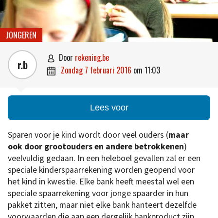
JONGEREN
door
rekening.be

r.b
zondag 7 februari 2016
om
11:03

Lees voor
Sparen voor je kind wordt door veel ouders (
maar
ook door grootouders en andere betrokkenen
)
veelvuldig gedaan. In een heleboel gevallen zal er een
speciale kinderspaarrekening worden geopend voor
het kind in kwestie. Elke bank heeft meestal wel een
speciale spaarrekening voor jonge spaarder in hun
pakket zitten, maar niet elke bank hanteert dezelfde
voorwaarden die aan een dergelijk bankproduct zijn