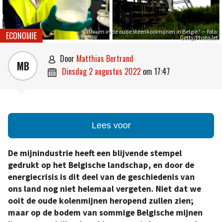
Lithium in de oude steenkoolmijnen in België? — foto:
ECONOMIE
Getty/PhotoJet
door
Matthias Bertrand

MB
dinsdag 2 augustus 2022
om
17:47

Lees voor
De mijnindustrie heeft een blijvende stempel
gedrukt op het Belgische landschap, en door de
energiecrisis is dit deel van de geschiedenis van
ons land nog niet helemaal vergeten. Niet dat we
ooit de oude kolenmijnen heropend zullen zien;
maar op de bodem van sommige Belgische mijnen