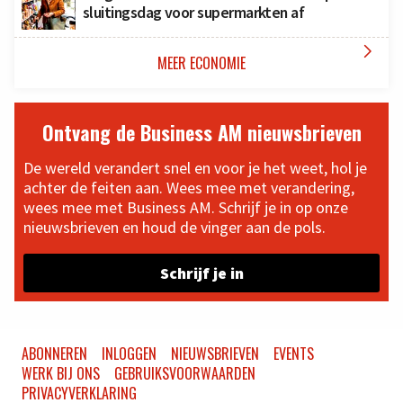
sluitingsdag voor supermarkten af

MEER ECONOMIE
Ontvang de Business AM nieuwsbrieven
De wereld verandert snel en voor je het weet, hol je
achter de feiten aan. Wees mee met verandering,
wees mee met Business AM. Schrijf je in op onze
nieuwsbrieven en houd de vinger aan de pols.
Schrijf je in
ABONNEREN
INLOGGEN
NIEUWSBRIEVEN
EVENTS
WERK BIJ ONS
GEBRUIKSVOORWAARDEN
PRIVACYVERKLARING