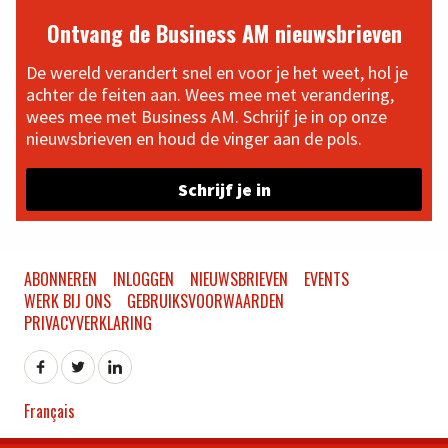
Ontvang de Business AM nieuwsbrieven
De wereld verandert snel en voor je het weet, hol je
achter de feiten aan. Wees mee met verandering,
wees mee met Business AM. Schrijf je in op onze
nieuwsbrieven en houd de vinger aan de pols.
Schrijf je in
ABONNEREN
INLOGGEN
NIEUWSBRIEVEN
EVENTS
WERK BIJ ONS
GEBRUIKSVOORWAARDEN
PRIVACYVERKLARING
Français