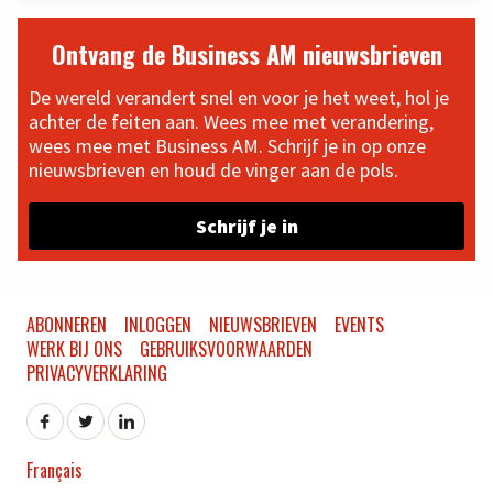
Ontvang de Business AM nieuwsbrieven
De wereld verandert snel en voor je het weet, hol je
achter de feiten aan. Wees mee met verandering,
wees mee met Business AM. Schrijf je in op onze
nieuwsbrieven en houd de vinger aan de pols.
Schrijf je in
ABONNEREN
INLOGGEN
NIEUWSBRIEVEN
EVENTS
WERK BIJ ONS
GEBRUIKSVOORWAARDEN
PRIVACYVERKLARING
Français