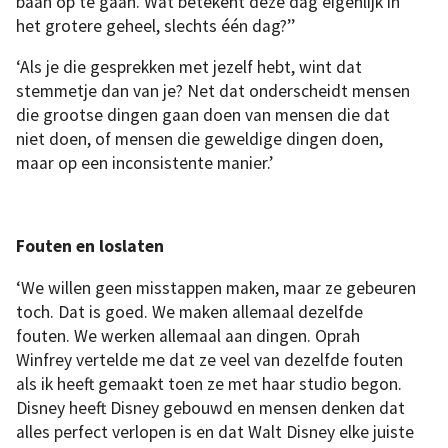
baan op te gaan. Wat betekent deze dag eigenlijk in
een
fantasyverhaal
het grotere geheel, slechts één dag?’’
over
een
jong
meisje
‘Als je die gesprekken met jezelf hebt, wint dat
in
een
stemmetje dan van je? Net dat onderscheidt mensen
weeshuis
dat
die grootse dingen gaan doen van mensen die dat
ervan
droomt
niet doen, of mensen die geweldige dingen doen,
tenniskampioene
te
maar op een inconsistente manier.’
worden.
Foto:
Ryan
Hartford
Fouten en loslaten
‘We willen geen misstappen maken, maar ze gebeuren
toch. Dat is goed. We maken allemaal dezelfde
fouten. We werken allemaal aan dingen. Oprah
Winfrey vertelde me dat ze veel van dezelfde fouten
als ik heeft gemaakt toen ze met haar studio begon.
Disney heeft Disney gebouwd en mensen denken dat
alles perfect verlopen is en dat Walt Disney elke juiste