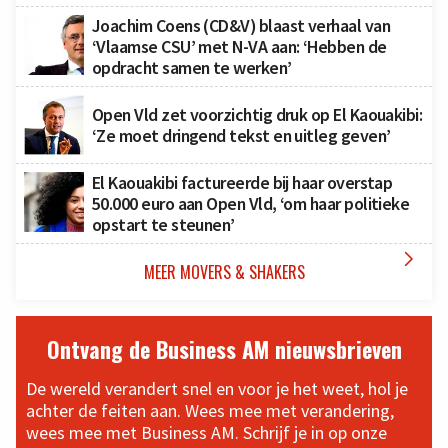
Joachim Coens (CD&V) blaast verhaal van
‘Vlaamse CSU’ met N-VA aan: ‘Hebben de
opdracht samen te werken’
Open Vld zet voorzichtig druk op El Kaouakibi:
‘Ze moet dringend tekst en uitleg geven’
El Kaouakibi factureerde bij haar overstap
50.000 euro aan Open Vld, ‘om haar politieke
opstart te steunen’

MEER MOVERS & SHAKERS
Ontvang de Business AM nieuwsbrieven
De wereld verandert snel en voor je het weet, hol je
achter de feiten aan. Wees mee met verandering,
wees mee met Business AM. Schrijf je in op onze