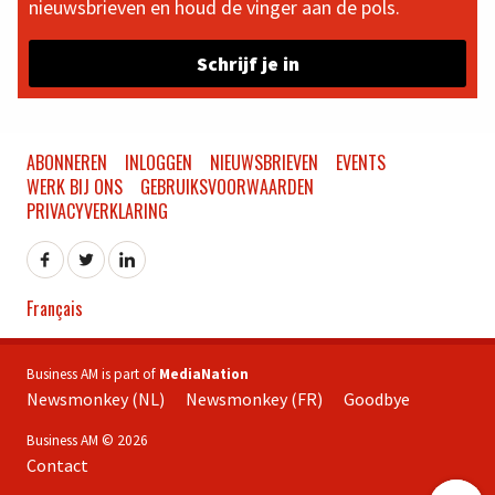
nieuwsbrieven en houd de vinger aan de pols.
Schrijf je in
ABONNEREN
INLOGGEN
NIEUWSBRIEVEN
EVENTS
WERK BIJ ONS
GEBRUIKSVOORWAARDEN
PRIVACYVERKLARING
Français
Business AM is part of
MediaNation
Newsmonkey (NL)
Newsmonkey (FR)
Goodbye
Business AM © 2026
Contact