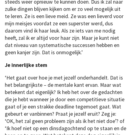
steeds weer opnieuw te kunnen doen. Dus ik zal naar
zulke dingen blijven kijken om er zo veel mogelijk uit
te leren. Ze is een lieve meid. Ze was een lieverd voor
mijn meisjes voordat ze een superster werd, dus
daarom vind ik haar leuk. Als ze iets van me nodig
heeft, zal ik er altijd voor haar zijn. Maar je kunt niet
dat niveau van systematische successen hebben en
geen kanjer zijn. Dat is onmogelijk.’
Je innerlijke stem
‘Het gaat over hoe je met jezelf onderhandelt. Dat is
het belangrijkste – de mentale kant ervan. Maar wat
betekent dat eigenlijk? Ik heb het over de gedachten
die je hebt wanneer je door een competitieve situatie
Bryant
gaat of je een strakke deadline tegemoet gaat. Wat
spreekt
over
gebeurt er vanbinnen? Praat je jezelf eruit? Zeg je:
zijn
boek
‘OK, het zal geen probleem zijn als ik het niet doe’? of
Legacy
and
‘Ik hoef niet op een dinsdagochtend op te staan en de
the
Queen
,