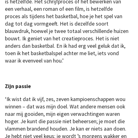
Kobe
is hetzelfde. Het schrijfproces of het bewerken van
Bryant
zat
een verhaal, een roman of een film, is hetzelfde
in
september
proces als tijdens het basketbal, hoe je het spel van
samen
met
dag tot dag vormgeeft. Het is dezelfde soort
Newsweek
USA
blauwdruk, hoewel je twee totaal verschillende huizen
om
te
bouwt. Ik geniet van het creatieproces. Het is niet
spreken
over
anders dan basketbal. En ik had erg veel geluk dat ik,
zijn
nieuwe
toen ik het basketbalspel achter me liet, iets vond
leven
als
waar ik evenveel van hou.’
ondernemer.
Foto:
Ryan
Hartford
Zijn passie
‘Ik wist dat ik vijf, zes, zeven kampioenschappen wou
winnen – dat was mijn doel. Wat andere mensen ook
naar mij gooiden, mijn eigen verwachtingen waren
hoger. Je kunt die passie niet beheersen; je moet die
vlammen brandend houden. Je kan er niets aan doen.
Je hebt niet veel keus: je wordt ’s morgens wakker en