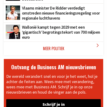
Vlaams minister De Ridder verdedigt
omstreden nieuwe financieringsregeling voor
regionale luchthavens
Wallonië kampt tegen 2029 met een
‘gigantisch’ begrotingstekort van 700 miljoen
euro

MEER POLITIEK
Ontvang de Business AM nieuwsbrieven
De wereld verandert snel en voor je het weet, hol je
achter de feiten aan. Wees mee met verandering,
wees mee met Business AM. Schrijf je in op onze
nieuwsbrieven en houd de vinger aan de pols.
Schrijf je in