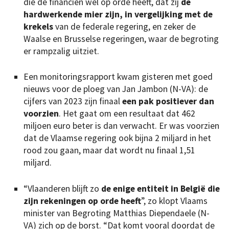
die de financiën wél op orde heeft, dat zij
de
hardwerkende mier zijn, in vergelijking met de
krekels
van de federale regering, en zeker de
Waalse en Brusselse regeringen, waar de begroting
er rampzalig uitziet.
Een monitoringsrapport kwam gisteren met goed
nieuws voor de ploeg van Jan Jambon (N-VA): de
cijfers van 2023 zijn finaal
een pak positiever dan
voorzien
. Het gaat om een resultaat dat 462
miljoen euro beter is dan verwacht. Er was voorzien
dat de Vlaamse regering ook bijna 2 miljard in het
rood zou gaan, maar dat wordt nu finaal 1,51
miljard.
“Vlaanderen blijft zo
de enige entiteit in België die
zijn rekeningen op orde heeft
”, zo klopt Vlaams
minister van Begroting Matthias Diependaele (N-
VA) zich op de borst. “Dat komt vooral doordat de