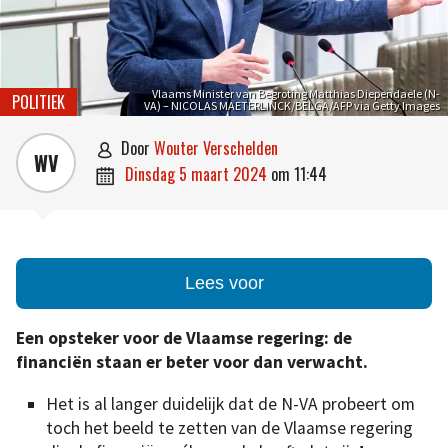
Vlaams Minister van Begroting Matthias Diependaele (N-
POLITIEK
VA) – NICOLAS MAETERLINCK/BELGA/AFP via Getty Images
door
Wouter Verschelden

WV
dinsdag 5 maart 2024
om
11:44

Lees voor
Een opsteker voor de Vlaamse regering: de
financiën staan er beter voor dan verwacht.
Het is al langer duidelijk dat de N-VA probeert om
toch het beeld te zetten van de Vlaamse regering