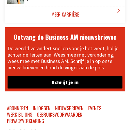

MEER CARRIÈRE
Ontvang de Business AM nieuwsbrieven
De wereld verandert snel en voor je het weet, hol je
achter de feiten aan. Wees mee met verandering,
wees mee met Business AM. Schrijf je in op onze
nieuwsbrieven en houd de vinger aan de pols.
Schrijf je in
ABONNEREN
INLOGGEN
NIEUWSBRIEVEN
EVENTS
WERK BIJ ONS
GEBRUIKSVOORWAARDEN
PRIVACYVERKLARING