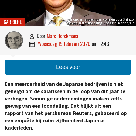
De nieuwe loononderhandelingen vormen voor Shinzo
CARRIÈRE
Abe een grote uitdaging. – Yasushi Kanno/AP
door
Marc Horckmans

woensdag 19 februari 2020
om
12:43

Lees voor
Een meerderheid van de Japanse bedrijven is niet
geneigd om de salarissen in de loop van dit jaar te
verhogen. Sommige ondernemingen maken zelfs
gewag van een loondaling. Dat blijkt uit een
rapport van het persbureau Reuters, gebaseerd op
een enquête bij ruim vijfhonderd Japanse
kaderleden.