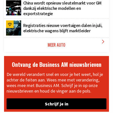
China wordt opnieuw sleutelmarkt voor GM
dankzij elektrische modellen en
exportstrategie
Registraties nieuwe voertuigen dalen in juli,
elektrische wagens blijft marktleider

MEER AUTO
Ontvang de Business AM nieuwsbrieven
De wereld verandert snel en voor je het weet, hol je
achter de feiten aan. Wees mee met verandering,
wees mee met Business AM. Schrijf je in op onze
nieuwsbrieven en houd de vinger aan de pols.
Schrijf je in