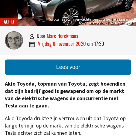
Toyota heeft zijn verwachtingen voor het hele jaar naar
AUTO
boven bijgesteld. – Koki Kataoka/AP
door
Marc Horckmans

vrijdag 6 november 2020
om
17:30

Lees voor
Akio Toyoda, topman van Toyota, zegt bovendien
dat zijn bedrijf goed is gewapend om op de markt
van de elektrische wagens de concurrentie met
Tesla aan te gaan.
Akio Toyoda drukte zijn vertrouwen uit dat Toyota op
lange termijn op de markt van de elektrische wagens
Tesla achter zich zal kunnen laten.