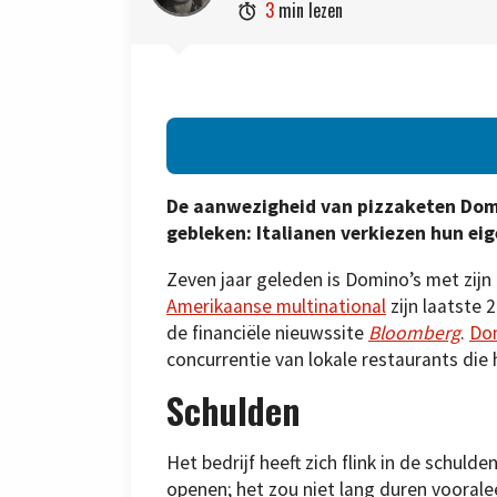
3
min lezen

De aanwezigheid van pizzaketen Domin
gebleken: Italianen verkiezen hun ei
Zeven jaar geleden is Domino’s met zijn a
Amerikaanse multinational
zijn laatste 
de financiële nieuwssite
Bloomberg
.
Do
concurrentie van lokale restaurants die
Schulden
Het bedrijf heeft zich flink in de schul
openen; het zou niet lang duren vooralee