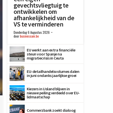
gevechtsvliegtuig te
ontwikkelen om
afhankelijkheid van de
VS te verminderen
Donderdag 6 Augustus 2026
door
businessam.be
EU werkt aan extra financiële
steun voor Spanje na
migratiecrisis in Ceuta
EU-detailhandelsvolumes dalen
in juni ondanks jaarlijkse groei
Kiezers in IJsland blijven in
nieuwe peiling verdeeld over EU-
s
lidmaatschap
Commerzbank zoekt dialoog