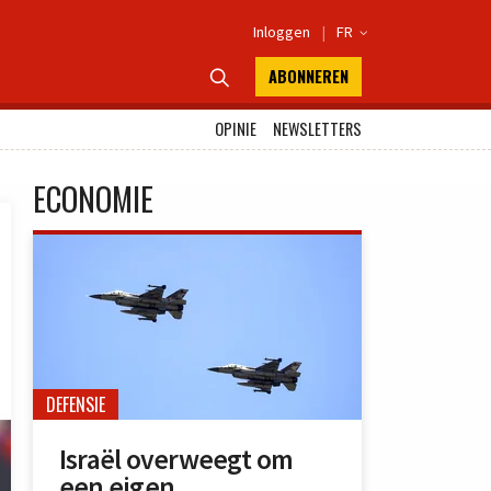
Inloggen
|
FR

ABONNEREN

OPINIE
NEWSLETTERS
ECONOMIE
DEFENSIE
Israël overweegt om
een eigen