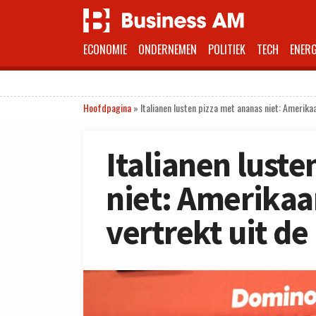
ECONOMIE
ONDERNEMEN
POLITIEK
TECH
ENERG
Hoofdpagina
»
Italianen lusten pizza met ananas niet: Amerika
Italianen lust
niet: Amerikaa
vertrekt uit de