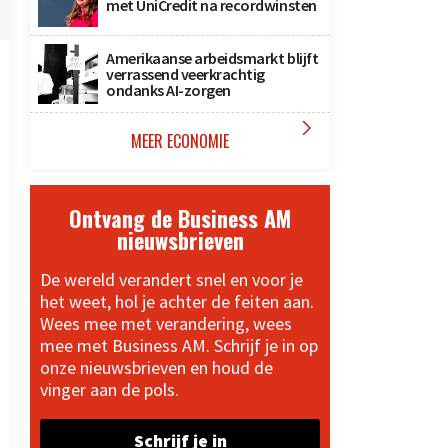
met UniCredit na recordwinsten
Amerikaanse arbeidsmarkt blijft
verrassend veerkrachtig
ondanks AI-zorgen

MEER ECONOMIE
Ontvang de Business AM
nieuwsbrieven
De wereld verandert snel en voor je
het weet, hol je achter de feiten aan.
Wees mee met verandering, wees
mee met Business AM. Schrijf je in op
onze nieuwsbrieven en houd de
vinger aan de pols.
Schrijf je in