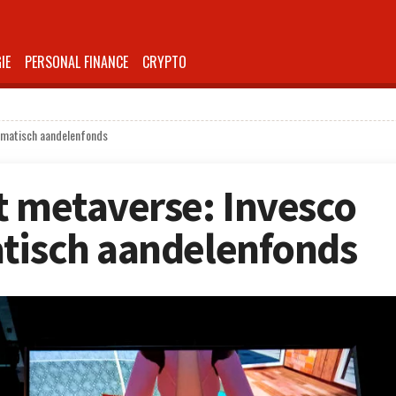
IE
PERSONAL FINANCE
CRYPTO
hematisch aandelenfonds
t metaverse: Invesco
tisch aandelenfonds