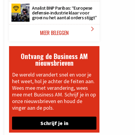
Analist BNP Paribas: “Europese
defensie-industrie klaar voor
groei nu het aantal orders stijgt”

MEER BELEGGEN
Ontvang de Business AM
nieuwsbrieven
De wereld verandert snel en voor je
het weet, hol je achter de feiten aan.
Wees mee met verandering, wees
mee met Business AM. Schrijf je in op
onze nieuwsbrieven en houd de
vinger aan de pols.
Schrijf je in