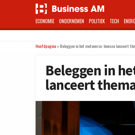
ECONOMIE
ONDERNEMEN
POLITIEK
TECH
ENERG
Hoofdpagina
»
Beleggen in het metaverse: Invesco lanceert t
Beleggen in he
lanceert thema