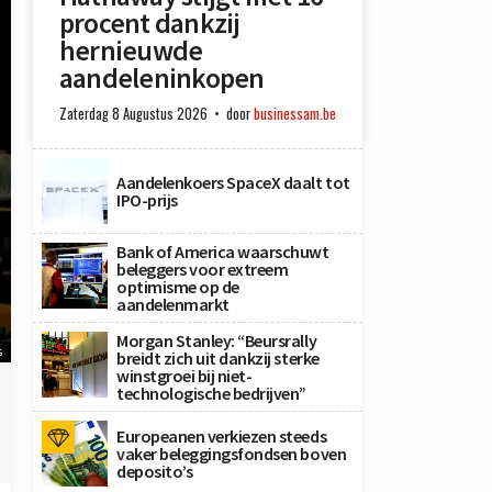
procent dankzij
hernieuwde
aandeleninkopen
Zaterdag 8 Augustus 2026
door
businessam.be
Aandelenkoers SpaceX daalt tot
IPO-prijs
Bank of America waarschuwt
beleggers voor extreem
optimisme op de
aandelenmarkt
Morgan Stanley: “Beursrally
s
breidt zich uit dankzij sterke
winstgroei bij niet-
technologische bedrijven”
Europeanen verkiezen steeds
vaker beleggingsfondsen boven
deposito’s