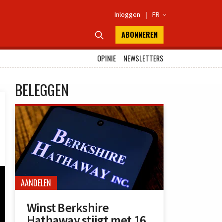
Inloggen
|
FR

ABONNEREN

OPINIE
NEWSLETTERS
BELEGGEN
AANDELEN
Winst Berkshire
Hathaway stijgt met 16