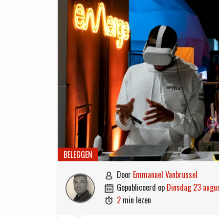
BELEGGEN
door
Emmanuel Vanbrussel

gepubliceerd op
dinsdag 23 aug

2
min lezen
