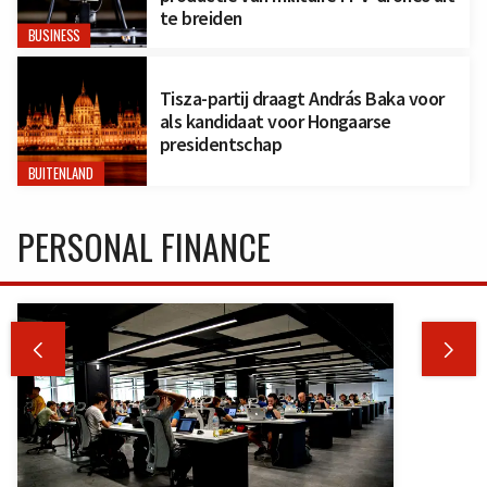
te breiden
BUSINESS
Tisza-partij draagt András Baka voor
als kandidaat voor Hongaarse
presidentschap
BUITENLAND
PERSONAL FINANCE

