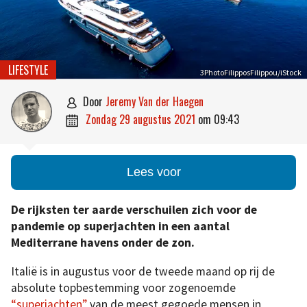
LIFESTYLE
3PhotoFilipposFilippou/iStock
door
Jeremy Van der Haegen

zondag 29 augustus 2021
om
09:43

Lees voor
De rijksten ter aarde verschuilen zich voor de
pandemie op superjachten in een aantal
Mediterrane havens onder de zon.
Italië is in augustus voor de tweede maand op rij de
absolute topbestemming voor zogenoemde
“superjachten”
van de meest gegoede mensen in