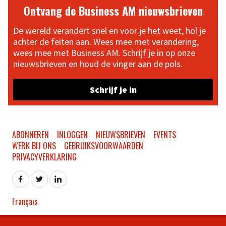
Ontvang de Business AM nieuwsbrieven
De wereld verandert snel en voor je het weet, hol je
achter de feiten aan. Wees mee met verandering,
wees mee met Business AM. Schrijf je in op onze
nieuwsbrieven en houd de vinger aan de pols.
Schrijf je in
ABONNEREN
INLOGGEN
NIEUWSBRIEVEN
EVENTS
WERK BIJ ONS
GEBRUIKSVOORWAARDEN
PRIVACYVERKLARING
Français