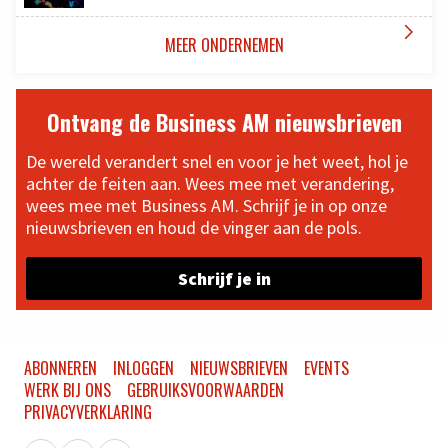

MEER ONDERNEMEN
Ontvang de Business AM nieuwsbrieven
De wereld verandert snel en voor je het weet, hol je
achter de feiten aan. Wees mee met verandering,
wees mee met Business AM. Schrijf je in op onze
nieuwsbrieven en houd de vinger aan de pols.
Schrijf je in
ABONNEREN
INLOGGEN
NIEUWSBRIEVEN
EVENTS
WERK BIJ ONS
GEBRUIKSVOORWAARDEN
PRIVACYVERKLARING