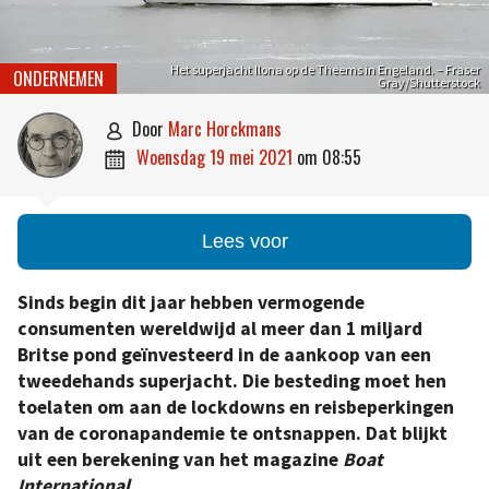
Het superjacht Ilona op de Theems in Engeland. – Fraser
ONDERNEMEN
Gray/Shutterstock
door
Marc Horckmans

woensdag 19 mei 2021
om
08:55

Lees voor
Sinds begin dit jaar hebben vermogende
consumenten wereldwijd al meer dan 1 miljard
Britse pond geïnvesteerd in de aankoop van een
tweedehands superjacht. Die besteding moet hen
toelaten om aan de lockdowns en reisbeperkingen
van de coronapandemie te ontsnappen. Dat blijkt
uit een berekening van het magazine
Boat
International
.