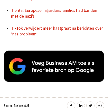
Tiental Europese miljardairsfamilies had banden
met de nazi’s
TikTok verwijdert meer haatpraat na berichten over
‘naziprobleem’
Source: BusinessAM