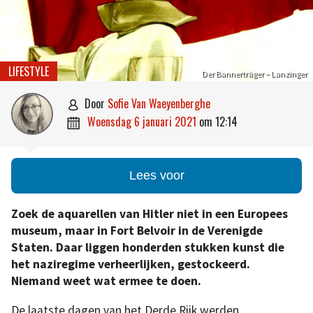
LIFESTYLE
Der Bannerträger – Lanzinger
door
Sofie Van Waeyenberghe

woensdag 6 januari 2021
om
12:14

Lees voor
Zoek de aquarellen van Hitler niet in een Europees
museum, maar in Fort Belvoir in de Verenigde
Staten. Daar liggen honderden stukken kunst die
het naziregime verheerlijken, gestockeerd.
Niemand weet wat ermee te doen.
De laatste dagen van het Derde Rijk werden