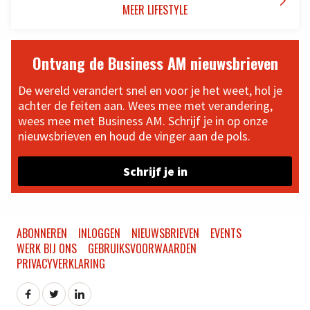

MEER LIFESTYLE
Ontvang de Business AM nieuwsbrieven
De wereld verandert snel en voor je het weet, hol je
achter de feiten aan. Wees mee met verandering,
wees mee met Business AM. Schrijf je in op onze
nieuwsbrieven en houd de vinger aan de pols.
Schrijf je in
ABONNEREN
INLOGGEN
NIEUWSBRIEVEN
EVENTS
WERK BIJ ONS
GEBRUIKSVOORWAARDEN
PRIVACYVERKLARING